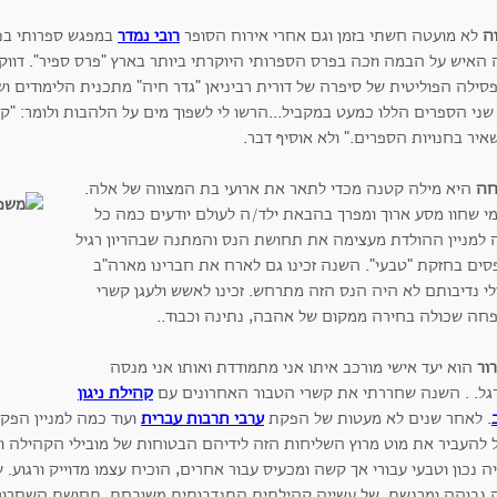
ה
לא מועטה חשתי בזמן וגם אחרי אירוח הסופר
רובי נמדר
במפגש ספרותי בנ
 האיש על הבמה וזכה בפרס הספרותי היוקרתי ביותר בארץ "פרס ספיר". דווק
ילה הפוליטית של סיפרה של דורית רביניאן "גדר חיה" מתכנית הלימודים ושו
ני הספרים הללו כמעט במקביל...הרשו לי לשפוך מים על הלהבות ולומר: "קי
יר בחנויות הספרים." ולא אוסיף דבר.
ה
היא מילה קטנה מכדי לתאר את ארועי בת המצווה של אלה.
מי שחוו מסע ארוך ומפרך בהבאת ילד/ה לעולם יודעים כמה כל
 למניין ההולדת מעצימה את תחושת הנס והמתנה שבהריון רגיל
סים בחזקת "טבעי". השנה זכינו גם לארח את חברינו מארה"ב
לי נדיבותם לא היה הנס הזה מתרחש. זכינו לאשש ולעגן קשרי
חה שכולה בחירה ממקום של אהבה, נתינה וכבוד..
ור
הוא יעד אישי מורכב איתו אני מתמודדת ואותו אני מנסה
גל. . השנה שחררתי את קשרי הטבור האחרונים עם
קהילת ניגון
. לאחר שנים לא מעטות של הפקת
ערבי תרבות עברית
ועוד כמה למניין הפק
 להעביר את מוט מרוץ השליחות הזה לידיהם הבטוחות של מובילי הקהילה וב
 נכון וטבעי עבורי אך קשה ומכעיס עבור אחרים, הוכיח עצמו מדוייק ורגוע. 
 גבוהה ומרגשת של עשייה קהילתית התנדבותית משובחת. תחושת השחרור ש