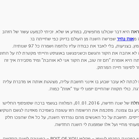
אה
היא דבר שכולנו מחפשים, במודע או שלא. זכיתי לכמעט עשור של הזהב
 מ
אוה נהיר
שפרשה השנה מן העולם בדיוק כפי שחייתה בו:
ץ, בצניעות, בלי לאבד את כבודה עליו נלחמה ושמרה כל 97 שנותיה.
 לא אהבה את הקור והגשם וכשניפגשנו באוגוסט והייתי מקטרת לה על החום
תה היא אומרת "חם זה טוב, את הקור אני לא אוהבת" ומיד מסבירה איך זה
ר לסיפור חייה המרתק.
 לכתה לא עובר שבוע בו אינני חושבת עליה, מצטטת אותה או מדברת עליה
ה. כולי תקווה שהחיים יזמנו לי עוד "אוות" כמוה.
לה
של שנה חדשה, 01.01.2016, המלווה בגשמי ברכה שסופסוף החליטו
יע גם צפונה. מסכמת את הרשומה הזו עטופה בשמיכה מאזינה לגשם הנוקש
יסים. חושבת על כל האנשים מהם נפרדתי השנה, על כל אלו שהפכו חלק
עותי מחיי ועל אלו שמזמנת לי השנה החדשה.
ינה בחרתי לעצמי - מקלפי POIT OF YOU - כמנטרה לשנה החדשה, את קלף ה