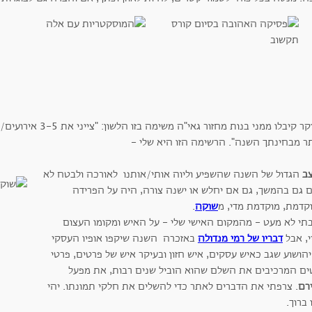
הבוקר קיבלו ממני בנות 
תר מבחינתך השנה". הרשימה הזו היא שלי -
ב
הגדול של השנה שהשפיע וליוה אותי/אותנו לאורכה ולבטח לא
ם גם בהמשך, גם אם יחלש או ישנה צורה, היה על הפרידה
קדמת, מוקדמת מדי, מ
שוקה
.
תי לא מעט - מהמקום האישי שלי - על האיש ומקומו העצום
י, אבל
דבריו של רמי מנדולה
באזכרה השנה שיקפו אופיו העסקי
הושוע שגב כאיש עסקים, איש חזון ובעיקר איש של פרטים, פרטי
ים המרכיבים את השלם שהוא הוביל שנים רבות, את מפעל
ירם
. צרפתי את הדברים לאתר כדי להשלים את חלקי תמונתו. יהי
 ברוך.