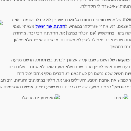
נסות שאיפשרה לי הקהילה.
לות
של ממש חוויתי בחתונת גל ואבנר שעדיין לא קיבלו רשומה ראויה
 עצמם. רגע אחרי שגוייסתי במפתיע ל
חתונת אור ושאול
מצאתי עצמי
קה בקו- פרודקשיין [עם הכלה כמובן] את החתונה הכי יפה, מיוחדת
חה שהייתי בה ואני לחלוטין לא משוחדת! מבטיחה סיפור מלא ומלאן
נות בהמשך.
פתקאה
של השנה, שגם עליה אצטרך לכתוב בפרוטרוט, תרשם נסיעה
ת עם שחר אישי לצפון הודו. שנים שלא נסענו סולו ולא סתם... שלום בית
ות הטיול שלנו נרשם רק כשהבאנו זוג חברים נוסף איתם יכול היה
 לממש את אהבת הטבע והטיולים ואני את חלקי במוזאונים וחנויות. רוב חבר
וי לגרושין" לפני הנסיעה שהפכה לירח דבש שופע נופים, אנשים ואנטימיות של