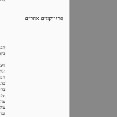
פרוייקטים אחרים
ביו
ה
עצ
יעל
המו
כתב
בחי
של י
פרט
פול
זכרו