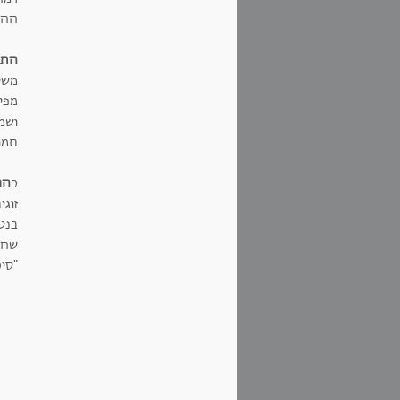
ההת
התע
משל
מפי
ושמ
תמו
כ
הר
זוגי
בנטי
שחר
"סיכ