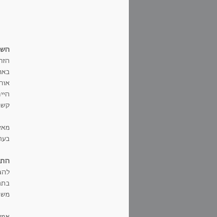
השר
הזה
באומ
אוה
היי
קשו
מאז
בערג
התח
להג
בתר
משמ
אמש במכ