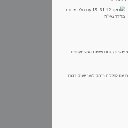
מחזור גאי"ה משימה בזו הלשון: "צייני את 3-5 אירועים/מפגשים/התרחשויות המשמעותיות