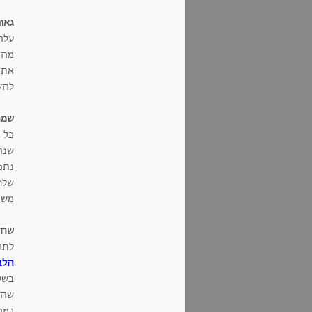
גאוו
עלה
מהפס
את ש
להשא
שמח
כל 
שנה
נתפ
שלו
משפ
שחר
לתר
הלב
בשל
שהיה
רמה