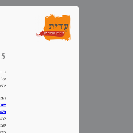
2015, 
ימי
ה
מח
ישרא
פשו
למע
שמת
מרפה