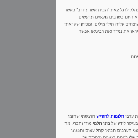
הלל לרגל צאת "הבית אשר נחרב" כאשר
א היום כשרבים גועשים ונרעשים
פחים עליה תילי מילים, ומכיוון שקראתי
ראו את נמדר ואת רביניאן אפשר
ת ערבי
חלומות להוריש
הרגשתי שהזמן
עיקר לידיו של
ביני תלמי
מורי וחברי. מה
שני הערבים הביאו קהל עצום והפגינו
לי לוותה בגאווה ובתודה על