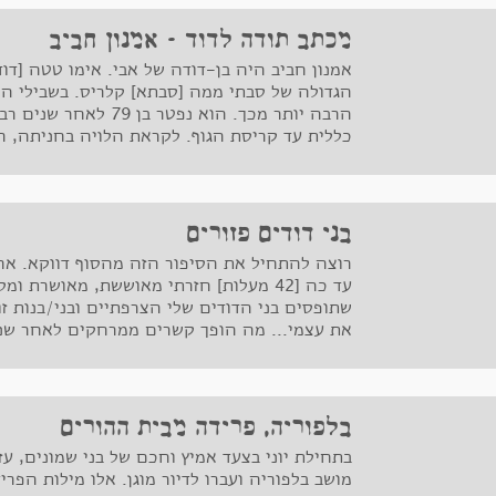
מכתב תודה לדוד - אמנון חביב
אמנון חביב היה בן-דודה של אבי. אימו טטה [דו
הגדולה של סבתי ממה [סבתא] קלריס. בשבילי הו
הרבה יותר מכך. הוא נפטר
כללית עד קריסת הגוף. לקראת הלויה בחניתה, הק
כתבתי דברים. דבריי, המצורפים בהמשך, נשארו 
הייתה שלא יאמרו הספדים אל מול קברו.
בני דודים פזורים
רוצה להתחיל את הסיפור הזה מהסוף דווקא. אח
עד כה [42 מעלות] חזרתי מאוששת, מאושר
שתופסים בני הדודים שלי הצרפתיים ובני/בנות זו
את עצמי... מה הופך קשרים ממרחקים לאחר שני
ומלאות משמעות? איך מפגש שנתי - במקרה הטוב
עומק כנות וחושפניות על זוגיות, ילדים והורים,
דיכאונות ועל אושר - ואיך הקשרים האלו מייצרי
משמעותיות ורוגע?
בלפוריה, פרידה מבית ההורים
בתחילת יוני בצעד אמיץ וחכם של בני שמונים, עז
מושב בלפוריה ועברו לדיור מוגן. אלו מילות הפ