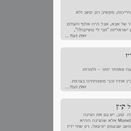
ייכות, מקשיב רוב קשב ולא
ר של אבא, אבל היה אלוף העולם
ישראליות "תני לי משיקה?!",
זאת ועוד...
ה מאוחר יותר - ולמרות
ין אחיו ובני משפחתינו בצרפת.
ריחה!
זאת ועוד...
מרובה התרגשות.
ל קיץ
. טוב, יש גם את הגינה
המדהימה ב- Giverny שבצרפת בבית של האמן Monet אלא שהגינה ההיא
אבא שלי, במושב שבעמק יזרעאל, רק שתי ידיו