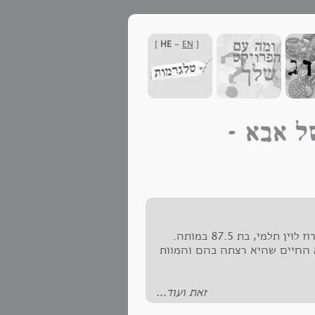
]
HE
-
EN
[
 של אבא –
בשיא חומו של אוגוסט נפרדתי מאמא שלי , שוש רוז לוין תלמי, בת 87.5 במותה.
 החיים שהיא רצתה בהם והמוות
זאת ועוד...