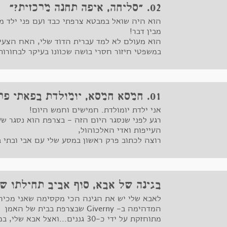
02. "סליחה, איפה תחנה מרכזית?"
הוא היה שואל במבטא צרפתי כבד ועם פני ילד מח
מבין דבר!
הוא מעולם לא למד עברית הדוד שלי, האח הצעי
במשפטי חיזור חסרי בושה שכוונו בעיקר לבחורות 
"אני רוצה להכיר אותך", "את יפה מיאוד מיאוד!".
01. חמסא חמסא, יומולדת בפאתי פריז
אני ילדת יומולדת. חמישים וחמש היום!
רגע לפני שנסגר היום הזה - בצרפת הוא נסגר שע
העייפות ואדי האלכוהול,
רוצה לכתוב פרק ראשון במסע שלי עם אבי ובתי ב
מסע שורשים, גזעים, ענפים ובתקווה, מסע של פ
מסע קצרצר המסתמן, כבר עכשיו, כרב משמעות ו
בגינה של אבא, סוף אביב תחילתו ש
לאבא שלי יש את הגינה הכי מקסימה שאני מכירה
מתוחזקת על ידי כ-30 גננים...ואצל 