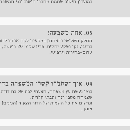
במועדון הישוב שהמה מחברי הישוב ובני המשפח
" איש ואישה, ללא הורים בסביבה, ללא משפחה,
האיש מאלג'ריה, האישה מצרפת, "עושים עליה" כ
03. אחת משבעה!
החלק השלישי והאחרון במסעינו לקח אותנו לרוב
בורגני, נקי ושקט יח
טרום-בחירות וגרפיטי.
04. איך ישתמרו קשרי המשפחה בדור הבא?
בואי נעשה עץ משפחה, הצעתי לבת של בת דודתי
שצמחה מסבי רנה וסבתי קלריס.
ונרשום את כל השמות של הדור הצעיר [הנינים], ה
אותן...
לורן לקחה דף A4 ויצאנו לדרך...