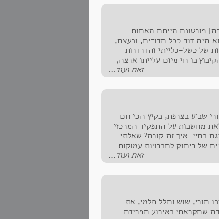
דה] פורטונה הייתה האחות
א היה דוד ככל הדודים, ובעצם,
 בן 79 לאחר שנים רבות של כשל-כלייתי והדרדרות
יבוץ בו חי מיום עלייתו ארצה,
על הנייר שכן בקשתו האחרונה
זאת ועוד...
רי שבוע בצרפת, בקיץ הכי חם
ת ומלאת מחשבות על התפקיד המרכזי
גם בחיי. איך זה קורה? שאלתי
ם של ריחוק לחברויות עמוקות
 - צולל ללא מעצורים לשיחות
זאת ועוד...
 על פוליטיקה, חברה והכנסה, על
ם אצלי תחושת ביטחון, תובנות
בו הורי, שוש והלל תלמי, את
רידה שהקראתי באירוע הפרידה