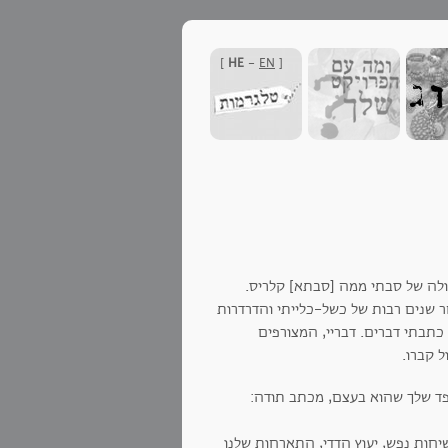
]
HE
-
EN
[
ולה של סבתי ממה [סבתא] קלריס.
יה דוד ככל הדודים, ובעצם, הרבה יותר מכך. הוא נפטר בן 79 לאחר שנים רבות של כשל-כלייתי והדרדרות
כתבתי דברים. דבריי, המצורפים
 קברו.
פד שלך שהוא בעצם, מכתב תודה:
יחות נפש, יעוץ הדדי, התארחות שלנו