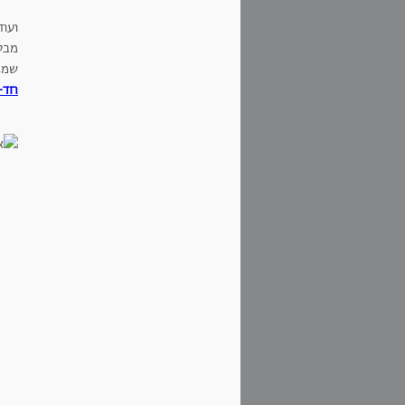
ועוד
מבל
שממ
חד-