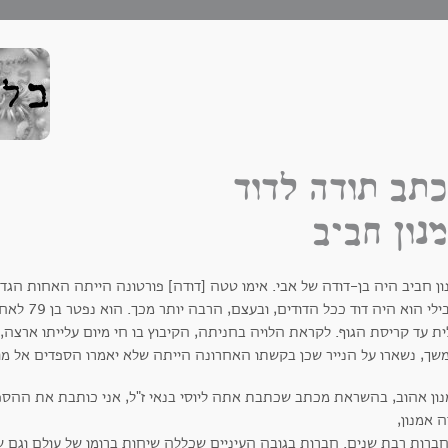
תב תודה לדוד
נון חביב
ון חביב היה בן-דודה של אבי. אימו טטה [דודה] פורטונה הייתה האחות הגד
בשבילי הוא ה
ת עד קריסת הגוף. לקראת הלויה בחניתה, הקיבוץ בו חי מיום עלייתו ארצה, 
שך, נשארו על הנייר שכן בקשתו האחרונה הייתה שלא יאמרו הספדים אל מול
נון אהוב, בהשראת מכתב שכתבת אתה ליוסי בנאי ז"ל, אני כותבת את ההס
 אמנון,
חברות רבת שנים. חברות בגובה העיניים שכללה שיחות ברומו של עולם וגם ש