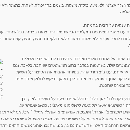
ך ושלך אצלנו, ולא מעט כוסות משקה, בשנים בהן יכולת לשתות כרצונך ולא
ליזה.
ה ענקית על הבית בחניתה,
ת עם אוסף המאובנים ותקליטי הג'ז שתמיד היה פתוח בפנינו, בכל שנותיך ע
מדת להכין עוף ניפלא מלווה במגוון סלטים ולקינוח תמיד, תמיד, קפה שחור
.
ה אמנון על אהבת הארץ האדירה שהעברת לנו בסיפורי הטיולים
נסופיים שלך, בשוטטות במדבר בחוג המשוטטים שאהבת כל-כך, וגם
או איתנו, עם ג'יפ וטרקטורון. במיוחד אהבתי את הסיפור על השועל
 לבקר אותך באוהל, כמו את הנסיך הקטן, וביקש לחלוק איתך מפת
ך וממרק שהכנת.
וע בקהילת "ניגון הלב" בנהלל סיפרת פעם על העלייה לארץ וכך
ת:
"כשהגיעו אנשי הסוכנות להעלותינו מאלג'יר, בקשו שנוותר על
שינו הקודמים"
אמרת
"ושנצמיח שורש ציוני ישראלי אחד!" " אבל אני לא ויתרת
ודי מבית אבא, לא ויתרתי על השורש הצרפתי מבית הספר ולא שחררתי את ה
רשים הרחבים האלו, שהשרשת גם בי, בנו, שהפכו אותנו אנשים חזקים יותר.