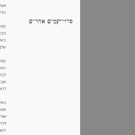
אצל
הדיא
פרוייקטים אחרים
תוד
הבי
כשל
שלך
תוד
האי
לבד 
שבא
לחמ
באיר
אמר
שור
היה
השו