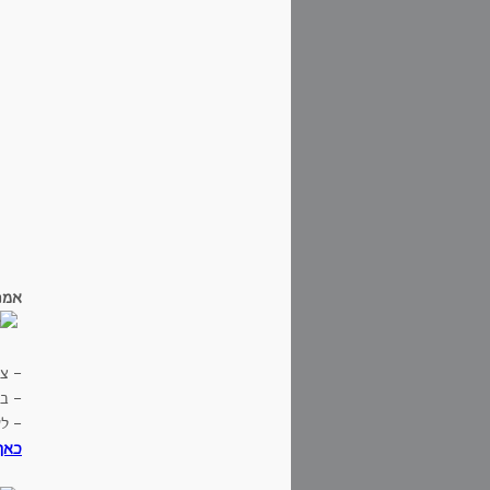
אמנון 
- צ
- בק
- ל
כאן