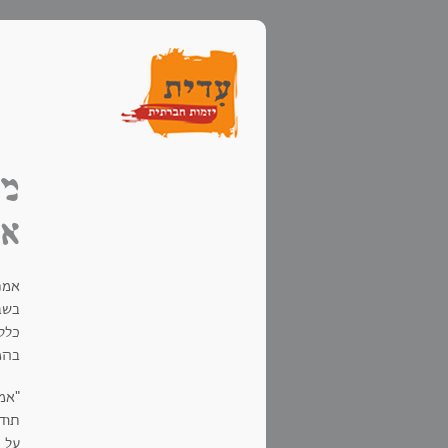
מכ
אמ
אמנ
כללי
בהמ
"אמ
תודה
על 