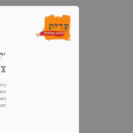
'ק
צי
בית 
התא
כשח
המצ