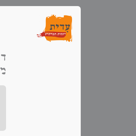
דב
מפ