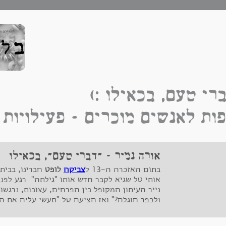
רי טעם, בכאילו :)
ות לאנשים מוכרים – פעילויות
אורה נמיר - "דברי טעם", בכאילו
בתום האזכרה ה-13 ל
צביקה
לופט
חברינו, בבית
אותי טל שגיא לקבר חדש אותו "גילתה" רגע לפני.
נייר העיתון המקופל בין הפרחים, עצובות, נרגש
ולכפר חוגלה?" ואז הציעה טל "תעשי עליה את ה
לא??"