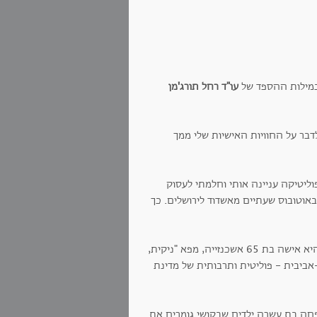
במילות ההספד של
עו"ד רחל תורג'מן
דבר על החוויות האישיות שלי ממך
נה כי הפוליטיקה עניינה אותי וחלמתי לעסוק
באוטובוס שעתיים מאשדוד לירושלים. כך
את הבדלי גיל, סטטוס ורקע ביני לבין אורה לא קשה לתאר. הקצוות היו ברורים. היא אישה בת 65 אשכנזייה, מפא "ניקית,
ביבית - פוליטית ותרבותית של מדינת
 כחול, משפחה בת עשרה ילדים שבקושי גומרים את