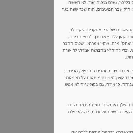
בסיכון, נשים מוכות ועוד. לא חששת
חוק שכר המינימום, חוק שכר שווה בגין
שטויות של גדי ומתקריות שקרו לנו
פם קטן ללחוץ את ידך. "בואי חביבה,
 יצחק" מרה. אוקיי אמרתי. "שלום החבר
י, וכדי להיחלץ מהבושה אמרתי לך אורה,
חוק.
 אורנה פורת, זהרירה חריפאי, מרים בן
כבד קצוץ ואני רק מפנטזת על הכניסה
בוחה. כן אורה, גם בקולינריה לא ממש
ות שלך היו נשים. תמיד קידמת נשים.
עירה וישמור על זכויותיי ושלא יפלה
ישא דרש ברמקול מנשים ללוות את