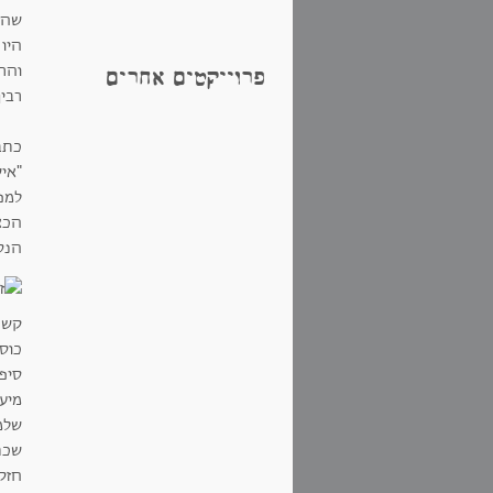
היו
והר
פרוייקטים אחרים
רבין
"אי
למפ
הכא
הנס
קשה 
כוס 
סיפ
מיע
שכת
חזק