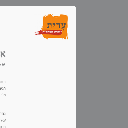
או
"ד
בתום
רגע 
ולכ
נמיר 
עשר
פונ