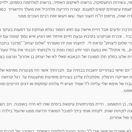
מי, בשירות התעסוקה, ברשות לשיקום האסיר, ברשות למלחמה בסמים, ילדים 
עמת עימותים קשים למענם. קצרה היריעה מלהכיל את פועלך והישגייך כמו: 
ה שווה, פרסום דו"ח העוני ועוד. עשו ויעשו זאת רבים וטובים ממני.
הרבה יודעים אבל היית אישה עם חוש הומור נפלא וצחקת עד דמעות בעיקר מה
יר.. זוכרת שביקרנו בקיבוץ גבעת חיים איחוד ואז הגיע איש נמוך קומה עם ש
רי שלום ליצחק" קראת לי. לחצתי את ידו ואמרתי "שלום יצחק" "מדובר בחבר
...מי אתה?" ואז בפעם המי יודע כמה נזפת בי ולבושתי הבנתי את גודל טעות
ת שלנו בסלון תלו תמונה של הבאבא סאלי לא של יצחק בן אהרון" ופרצנו בצ
יום שישי בצהריים יושבות בבתיה עם חברותיך אשר היו מבוגרות מאימא שלי,
ת ושריקה הרמלין. מסתכלת עליכן בעיניים מסויגות מתענגות על רגל קרושה ו
ח של אימא שלי עליזה ז"ל שמיד תגיש לי צלחת קוסקוס או דגים חריפים ומט
מנו..
ד, כן התאמנו.. היית פמיניסטית עיקשת בימים שזה לא היה באופנה. רוב הצו
ת לזכויות שוות. לקחת אותי בידך למנכל המשרד ודרשת ממנו שיטפל בילדה הצ
 מול אחרים.
 לא אשכח שכאשר אבי ז"ל נפטר הגעת להלוויה באשדוד. כשהרב של חברת קד