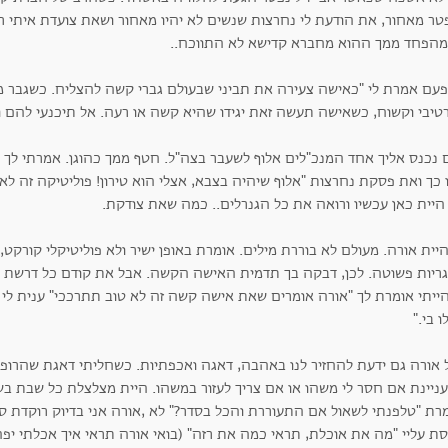
טר מאחור, את הודעת לי נחרצות שנשים לא יהיו מאחור ושאת צועדת איתי ר
מהפחד ממך ההוא מחברא קדישא לא התווכח..
פעם אמרת לי "כאישה צעירה את תביני שבעולם גברי קשה להצליח. כשגבר מצל
טיבי וקשוח, כשאישה תעשה זאת יגידו שהיא קשה או רעה. אל תיכנעי להם ו
 נכנס אליך אחד המנכ"לים אלוף לשעבר בצה"ל. חטף ממך כהוגן. אמרתי לך א
 כך ואת פסקת נחרצות "אלוף שיהיה בצבא, אצלי הוא טירון! פוליטיקה זה לא 
היית כאן עכשיו ורואה את כל הגנרלים.. כמה שאת צודקת.
יית אורה. מעולם לא בוררת מילים. אומרת באופן ישיר ולא פוליטיקלי קורקט
גריות פשוטה. לכן, דבקה בך תדמית האישה הקשה. אבל את קודם כל דרשת 
ייתי אומרת לך "אורה אומרים שאת אישה קשה זה לא טוב תתרככי" ענית לי "
לו בי."
 אורה גם ידעת להחזיר לנו באהבה, דאגה ואכפתיות. כשחליתי דאגת שהרופ
ניינת אם חסר לי משהו או אם צריך לעזור במשהו. היית מצלצלת כל שבת ב
מרת "טלפנתי לשאול אם התעוררת והכל בסדר?" לא ,אורה אני בדיוק רוקדת ס
 עליי "מה את אוכלת, תראי כמה את רזה" (בואי אורה תראי איך אכלתי יפה מאז 10 ק"ג נוספ