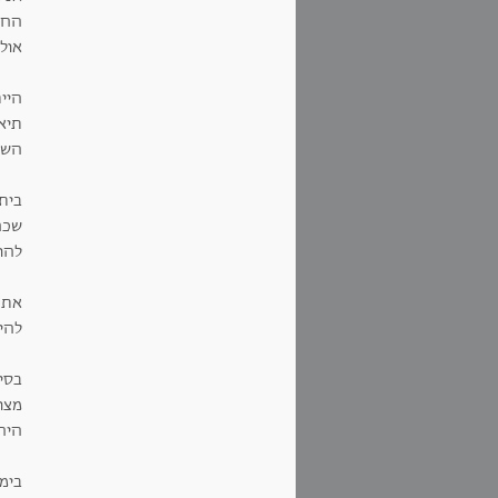
החו
אולי
היי
תיאט
השמ
ביתך
שכח
להור
את 
להיא
בסי
מצו
היה 
בימ