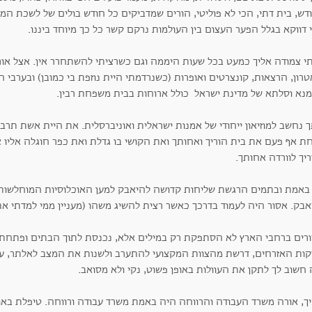
דש, בית דתי, הכי לא פוליטי, הורים שמדביקים כל חודש בולים של לשכת המ
 דווקא בגלל הפער העצום בין העולמות נרקם קשר כל כך מיוחד ביננו.
תי צמודה אליך כמעט בכל שעות היממה וגם כשרציתי להשתחרר אין. אצל או
רון, הרצאות, קונצרטים ואופרות (כשנרדמתי היית נוזפת בי כמובן) ובערבי
נא וסלתא של מדינת ישראל כולל ארוחות בבית משפחת רבין.
 נחשב למוזיאון ייחודי של אמנות ישראלית ואוניברסלית. את היית אשת תרבו
ת אף פעם את בית הוריך ואחותך ואת הקושי בו גדלת ואת כפר חוגלה אליו צ
יך לוורדה אחותך.
באמת ובתמים הרגשת שליחות קדושה להיאבק למען האוכלוסיות המוחלשות ו
בק. אסור היה לעמוד בדרכך כאשר רצית להשיג משהו (מעניין ממי למדתי את 
ורים ברחבי הארץ לא הסתפקת רק במילים אלא, נכנסת לתוך הבתים ופתחת 
קות האזרחים, דרשת מהצוות המקצועי להתערב ולשנות את המצב לאלתר, עוד 
חשוב לך לתקן את העוולות באופן פשוט, נקי ולא מסואב.
יך, אורה משרד העבודה והרווחה היה באמת משרד עבודה ורווחה. טיפלת באו