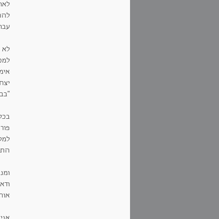
לאו
להת
עבוד
לא 
למכב
אימ
יצחק
"בבי
בכל 
פור
למטב
התא
ומנג
ודאג
אותי
אני