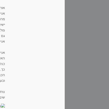
אור
אני 
מהות
ישיר
פולי
גם 
אני 
אני
האר
כנסת
כך. 
הכר
ובעב
נוח
שיבו