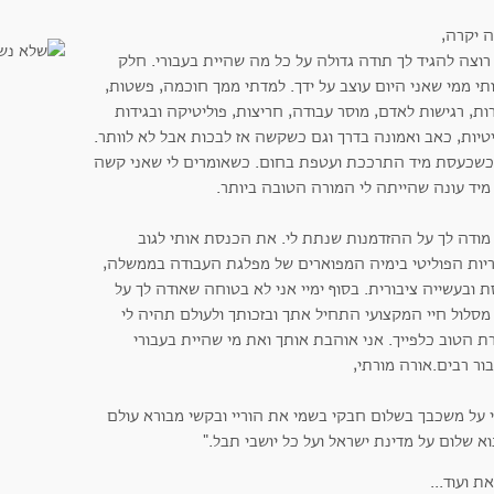
ה יקרה,
רוצה להגיד לך תודה גדולה על כל מה שהיית בעבורי. חלק
י ממי שאני היום עוצב על ידך. למדתי ממך חוכמה, פשטות,
ות, רגישות לאדם, מוסר עבודה, חריצות, פוליטיקה ובגידות
טיות, כאב ואמונה בדרך וגם כשקשה אז לבכות אבל לא לוותר.
כשכעסת מיד התרככת ועטפת בחום. כשאומרים לי שאני קשה
מיד עונה שהייתה לי המורה הטובה ביותר.
 מודה לך על ההזדמנות שנתת לי. את הכנסת אותי לגוב
יות הפוליטי בימיה המפוארים של מפלגת העבודה בממשלה,
 ובעשייה ציבורית. בסוף ימיי אני לא בטוחה שאודה לך על
מסלול חיי המקצועי התחיל אתך ובזכותך ולעולם תהיה לי
ת הטוב כלפייך. אני אוהבת אותך ואת מי שהיית בעבורי
ור רבים.אורה מורתי,
י על משכבך בשלום חבקי בשמי את הוריי ובקשי מבורא עולם
א שלום על מדינת ישראל ועל כל יושבי תבל."