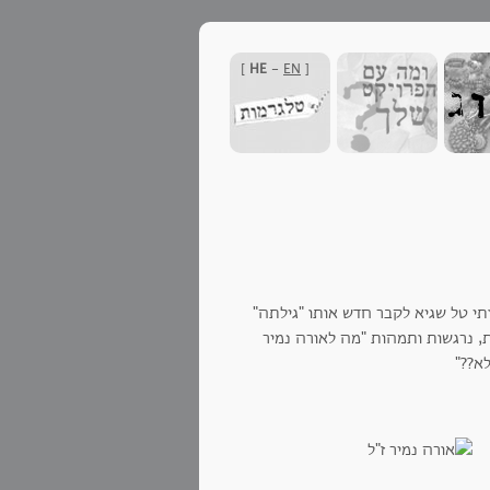
]
HE
-
EN
[
תי טל שגיא לקבר חדש אותו "גילתה"
ות, נרגשות ותמהות "מה לאורה נמיר
א??"