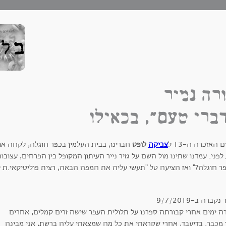
רה נמיר
ברי טעם", בכאילו
 האזכרה ה-13 ל
צביקה
לופט
חברינו, בבית העלמין בכפר חוגלה, לקחה או
לפני. עמדנו שתינו מול השם על גזיר נייר העיתון המקופל בין הפרחים, עצוב
פר חוגלה?" ואז הציעה טל "תעשי עליה את המפה הבאה, רצית פוליטיקאי.ת ל
נקברה ב-9/7/2019
ה ימים אחרי קבורתה ספרנו על תלולית העפר שישה זרים קמלים, אחרים
ו מכבר. בדיעבד, אחרי שקראתי את כל מה שמצאתי עליה ברשת, אני מבינה