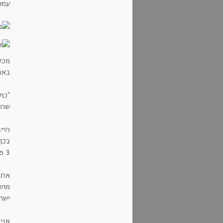
עמוד
מכל
באת
"כו
שהשפ
בכך.
3 פעמים עד שקיבלת אותי לעבודה.
מוש
ישר