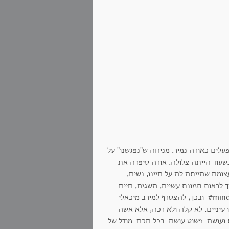
עלים כאורה נמיר. מניחה ש"נפגשנו" על
כשעוד הייתה צלולה. אורה סיפרה את
ומה שהייתה לה על חיינו, נשים,
ך לראות תמונת עשייה, השגים, חיים
שלמים ומלאים. שמחתי ש"נפגשנו" וזכיתי להנכיח את מהלכי חייה ב- mindmaptalk# ובכך, להצטרף למירב מיכאלי
עיניים. לא קלה ולא רכה, אלא אשה
ועושה. פשוט עושה. בכל הכח. מודל של