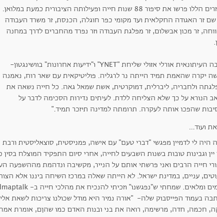
שהזרים הללו פרשו את סיפור 88 שנות חייה ופעילותה הציבורית כמעת במלואן.
 שם זר האגודה החקלאית ועד מקומי כפר חוגלה, הכנסת, זר משרד העבודה
ווחה, זר מכון אבשלום, זר מפלגת העבודה וזר נפרד מהחברים לדרך במחנה
.
כתבה העיתונאית אורלי אזולי שליחת "YNET" ו"ידיעות אחרונות" בוושינגטון-
שה יקרה שהאמת תמיד הייתה נר לרגליה. פוליטיקאית עם שאר רוח, נאמנה
לגתה ולחבריה, ליברלית, דמוקרטית, אשת שמאל גאה. כל חייה נשאה את
ב הנורא על כך שלא הצליחה ללדת. לעיתים נדירות הסכימה לדבר על
יבות שהפכו אותה לעקרה. תרומתה למדינה תיזכר תמיד."
היה לי לדמיין מפגשי "דברי טעם" עם אישה, פמניסטית, סוצאליסטית ורבת פ
יין וגבינות טובות בשנות השבעים לחייה, אחרי סיום התפקיד המוצלח בסין 
ורי חייה הרבים ואני פרשתי אותם על הנייר, מקשיבה ונדהמת מההשפעה העצ
וטים, עניים, במדינת ישראל. לא הייתה שאלה במרכז השיחה ביננו אלא הצור
בה בעמוד הפייסבוק שלה- "אורה נמיר היא מודל שכולנו צריכות לשאת אליו 
ה, חכמה, חדה, מרשימה, רואה את בני ובנות האדם כמו שהןם, אומרת אמת 