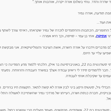
 שדרה והדר. נוחי בשלום אורה יקרה, אוהבות אותך."
 החומרים, הכתבות וההספדים לזכרה של נמיר שקראתי, ראיתי צורך לשתף 
ר
אתיקה
,
אתי בן עמי - סויסה, וכך היא אמרה -
לם מדברים וידברו על אורה השרה, אשת הציבור והפוליטיקאית. אני מבקשת ל
יעו עליי עד היום.
הייתי סטודנטית בת 22, באוניברסיטת בר אילן, הלכתי ללמוד מדע המדי
 חבר ללימודים סידר לי ריאיון עבודה אצלך במשרד העבודה והרווחה. נסעתי 
בניקית, חברת כנסת ושרה, רעייתו של מרדכי נמיר שהשתייכה לאצולה התל-א
אל.
אני, סטודנטית בת 22, אשדודית, מרוקאית, מעמד פועלים הכי צווארון