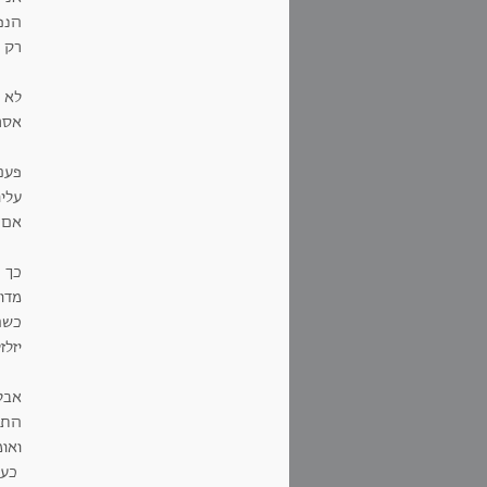
הנפ
רק 
לא 
אסר
פעם
עליו
אם 
כך ה
מדו
כשה
יזלז
אבל
התע
ואו
כעסת