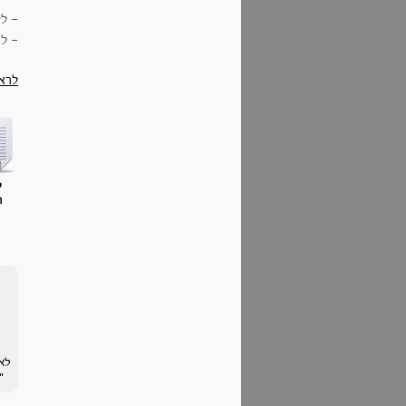
- לק
- ל
לרא
ק
ח
לא
"