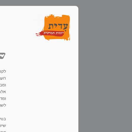
שע
לקרא
העו
ומבו
אלע
ומדו
לשו
בנו
שיש