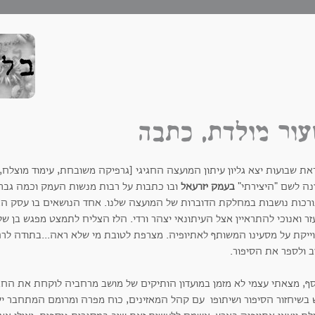
ור מולדת, כתבה
ת שבועות יצא גליון עיתון המועצה החגיגי [גרפיקה משובחת, עימוד מוצלח, נ
נה לשם "היצירתי"
בעמק יזרעאל
ובו כתבות על רבות מנשות העמק וכמה גבר
רכות נושבות במחלקת הדוברות של המועצה שלנו. אחד הנושאים בו עסק הגליו
זר ואנוכי להתראיין אצל העיתונאי יצהר ורדי. הלז הצליח לתמצט מפגש בן 
ייקת על מסעינו המשותף לאתיופיה. מצרפת לטובת מי שלא ראה...בתודה לרחל
ב ולספר את הסיפור.
סף, מצאתי עצמי לא מזמן במועדון הותיקים של מושב מרחביה לוקחת את החב
 בשיחזור הסיפור ושיתופו עם קהל המאזינים, כוח מפרה ומרומם המתחבר ישי