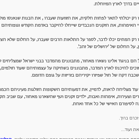
יים בדרך לארץ המיוחלת.
 רק יכולתי לתאר לפחות חלקית, את הזוועות שעברו , את הבנות שנאנסו מול
יי האימהות, את הזקנים הנכבדים שייחלו להיקבר באדמת הקודש וגופותיהם 
ו רק המתים יכלו לדבר, לספר על התלאות הרבים שעברו, על החלום שלא ה
, על החלום של 'ירושלים של זהב'.
 הם בניגוד אלינו נשארו מאחור, מתבוננים מהמדבר בבני ישראל שמצליחים ל
זוכים להיכנס לארץ המדבר, מתבוננים בשתיקה על עצמותיהם שעוד חולמים
כבה דקה של חול שפיזרו יקיריהם בזריזות על גופם הדומם.
 עוד מצליחה לראות, לדמיין, את דמעותיהם השקופות הזולגות מעיניהם הכמה
ים וצעירות, אימהות ואבות, ילדים זקנים וטף שהשארנו מאחור, עם שביב תק
כה לסיפורם האישי של כל אחד ואחת.
זכרם ברוך.