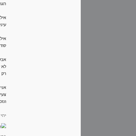
הגו
אילו
עינ
איל
סודן
אבל
לא 
רק ש
אני
צעיר
ונז
יהי 