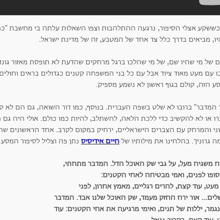
כששקע אצלי הסיפור, נרגעה ההתלהבות וצפו השאלות עלתה בי מחשבת "כפי
יו, מביאים בדרך כלל צד אחד של המטבע, זה של מדינת ישראל.
ם של מי שהיו שם, של מי שהלכו ברגל מרחקים שהדעת לא תופסת מאזור גונד
ו עם מעט מאוד ציוד אבל עם כל בני המשפחה קטנים כגדולים בראים וחולים 
ע הזה, קולם בגוף ראשון לא נשמע מספיק.
ר המדבר" ברובו לא שלט בשפה העברית. בנוסף, כמו דור השואה, גם הם לא ס
רו או לא להקשיב כדי ללכת הלאה, להשתלב, להיות כמו כולם. אולי היה גם 
ני והמרחק עם הצברים הישראליים, ירחיק במקום לקרב. אחד הראשונים שהק
 גרוניך. בהלחינו את מילותיו של
חיים אידיסיס
נתן פה וצליל לסיפור המסע 
ח משגיח מעל, על גבי שק האוכל הדל. המדבר מתחתי,
 סופו לפנים, ואמי מבטיחה לאחי הקטנים:
מעט, עוד קצת, להרים רגליים, מאמץ אחרון, לפני
לים... אור ירח החזק מעמד, שק האוכל שלנו אבד.
המדבר
גמר, יללות של תנים, ואימי מרגיעה את אחי הקטנים: עוד