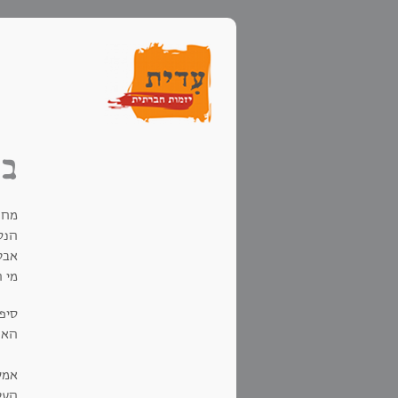
בי
מחר
אבל
מי 
סיפ
האחר
אמש
העל