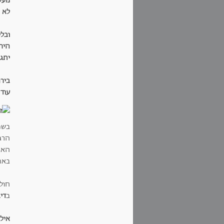
מעט
לא 
ובלי
הירח
יתג
בירח
עוד 
בשנ
הרג
האח
באתי
חול
ב
די
איל