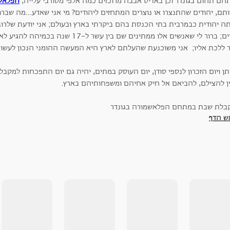
חם תחום בגונדר וכן באדיס אבבה מרוכזים כמה אלפי מסורבי עלייה,
הפלאש
ותם, יהודים שהתנצרו או נוצרים המתחזים ליהודים? מי אני שאדע...מה שבר
תה יהודית כבמרבית בתי הכנסת בהם ביקרתי בארץ ובעולם; אני יודעת שלרו
עיניים; ברור לי שאנשים אלו ממתינים שם בין עש
 ללכת אליו; אני משוכנעת שהעלתם לארץ היא המעשה ההומני הנכון לעשות
תן ויום הזכרון לנספי סודן, יום העוסק במתים, יהיה גם יום התפכחות למק
ין להצילם, להביאם אל חיק אחיהם ומשפחותיהם בארץ.
ש הדף