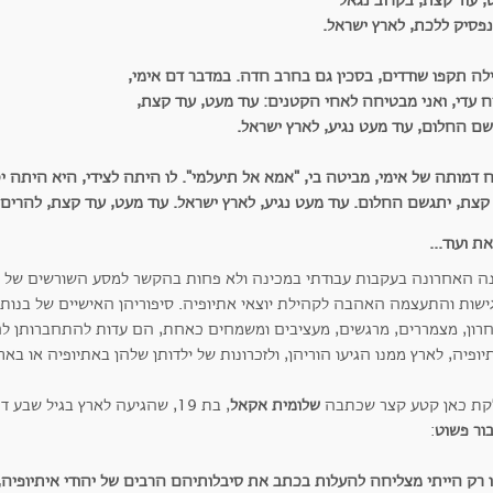
, עוד קצת, בקרוב נגאל
נפסיק ללכת, לארץ ישראל.
לה תקפו שודדים, בסכין גם בחרב חדה. במדבר דם אימי,
 עדי, ואני מבטיחה לאחי הקטנים: עוד מעט, עוד קצת,
שם החלום, עוד מעט נגיע, לארץ ישראל.
 דמותה של אימי, מביטה בי, "אמא אל תיעלמי". לו היתה לצידי, היא היתה י
קצת, יתגשם החלום. עוד מעט נגיע, לארץ ישראל. עוד מעט, עוד קצת, להרים ע
ה האחרונה בעקבות עבודתי במכינה ולא פחות בהקשר למסע השורשים של עדי
ישות והתעצמה האהבה לקהילת יוצאי אתיופיה. סיפוריהן האישיים של בנות
רון, מצמררים, מרגשים, מעציבים ומשמחים כאחת, הם עדות להתחברותן לח
ופיה, לארץ ממנו הגיעו הוריהן, ולזכרונות של ילדותן שלהן באתיופיה או באר
קת כאן קטע קצר שכתבה
שלומית אקאל
, בת 19, שהגיעה לארץ בגיל ש
בור פשוט
:
ו רק הייתי מצליחה להעלות בכתב את סיבלותיהם הרבים של יהודי איתיופי