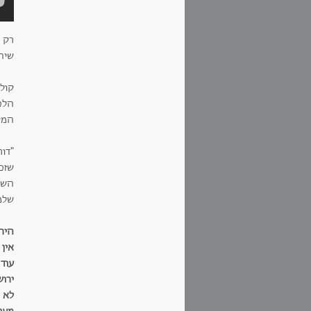
רק 
שיה
קול
הלכ
המס
"דו
שזכ
השו
שלמה
היר
אין
עוד 
ירוש
לא נ