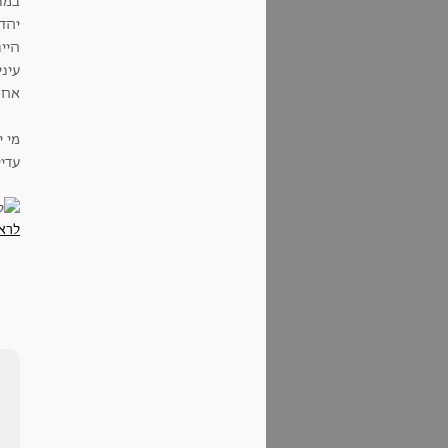
במת
יהד
היי
אחר
מי י
עדי
לרא