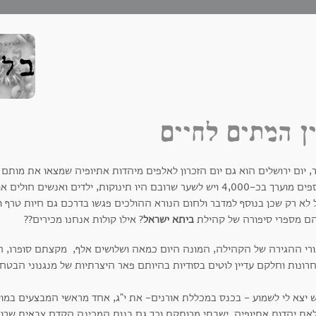
ן המתים לחיים
, יום ירושלים הוא גם יום הזכרון לאלפים מיהדות אתיופיה שמצאו את מותם
הנספים מוערך בכ-4,000 ויש לשער שרובם היו תינוקות, ילדים ואנשי
 לא רק שכן בנוסף למדבר ולחום הנורא ההולכים פגשו בדרכם גם חיות טרף ו
הם מספרי סיפורה של קהילת
ביתא ישראל
? אילו קולות אנחנו מכירים??
ורי ההגירה של הקהילה, המונה היום כמאה ושלושים אלף, מקצתם סופרו, ח
ונות וחלקם עדיין לוטים בסודיות בהיותם פאר היצרתיות של מנגנוני הבטחו
 יצא לי לשמוע - בכנס במכללת אורנים- את י"ג, אחד מראשי המבצעים במו
את יהדות אתיופיה. ישבתי מרותקת וכך גם בנות המכינה הקדם צבאית שרו