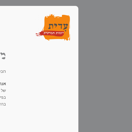
מי
הבט
אנה
של 
בפית
ברוח