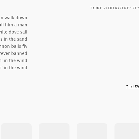
an walk down
all him a man
ite dove sail
s in the sand
non balls fly
orever banned
' in the wind
' in the wind
ש הדף