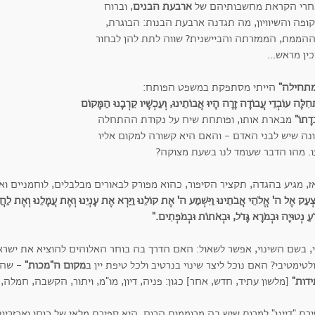
חרי הקראת מחשבותיהם של
ארבעת הבנים
, וברוח
ופה והשיוויון, מה תגדנה ארבעת הבנות: הבוגרת,
הממת, הממזרתה והביישנית? שווה לתת להן לבחור
ין מראש...
תחילה"
הייתי מסתפקת במשפט הפותח:
ּחִלָּה עוֹבְדֵי עֲבוֹדָה זָרָה הָיוּ אֲבוֹתֵינוּ, וְעַכְשָׁיו קֵרְבָנוּ הַמָּקוֹם
דָתוֹ"
מבארת אותו, ופותחת שיח על נקודת ההתחלה
נה שיש לבני האדם - והאם היא קשורה למקום אליו
עו. מהו הדבר שעומד לנו בשעת מצוקה?
ז, מגיע בהגדה, תקציר הסיפור, כהוא מפורק לבאורים מבלבלים, לוחמניים וא
ִּצְעַק אֶל ה' אֱלֹהֵי אֲבֹתֵינוּ וַיִּשְׁמַע ה' אֶת קוֹלֵנוּ וַיַּרְא אֶת עָנְיֵנוּ וְאֶת עֲמָלֵנוּ וְאֶת לַחֲצ
ְרֹעַ נְטוּיָה וּבְמֹרָא גָּדֹל, וּבְאֹתוֹת וּבְמֹפְתִים."
י, בשם השינוי, אפשר לשאול: האם הדרך בה בוחר האלוהים להוציא את ישרא
טימטיבי? האם נוכל ליצר שינוי בנרטיב ולכל טיפת יין ב
מקום ה"מכות"
- שהן 
דות"
[מלשון עתיד, חדש, אחר] כגון: פניה, דיון, מו"מ, ויתור, הקשבה, חמלה, 
רת "דיינו" למרות שיש בה מרוממות הרוח, היא ספירת מלאי של כוחו ואכזריות