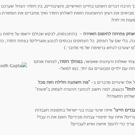
 הרבה דברים השתנו בחיינו האישיים, והציבוריים, בין הסדר הגדול שערכנו ל
 מביאים את רעיון ההשתנות הזאת לשולחן הסדר ואיך מחברים את המסורת והח
עות זה לזה?
חק פתיחה לחימום האוירה
- בהתכנסות, לבקש שכולם ירשמו על פיסות ניי
ה, בלי שם על הפתק. כל הפתקים נכנסים לכובע ומגרילים! בפתח הסדר, כל
ם יצטרכו לנחש ברשימה של מי מדובר :)
צתי שאלות ורעיונות שאפשר,
במהלך הסדר,
לפתוח אותם
חה עם ילדים ומבוגרים גם יחד. כמו למשל-
 אלו שינויים מדברים ב-
"מה השתנה הלילה הזה מכל
לות?"
ובעצם, למה חשוב לכותבי ההגדה לעסוק ב"זוטות"
שולחן הסעודה?
בדים היינו"
איזה שינוי עברו בני ישראל בתקופת העבדות
יים? איזה עוד סיפורי עבדות מכירים? האם את.ה עבד?
צריך כדי להפוך אישה ואיש לעבדים?