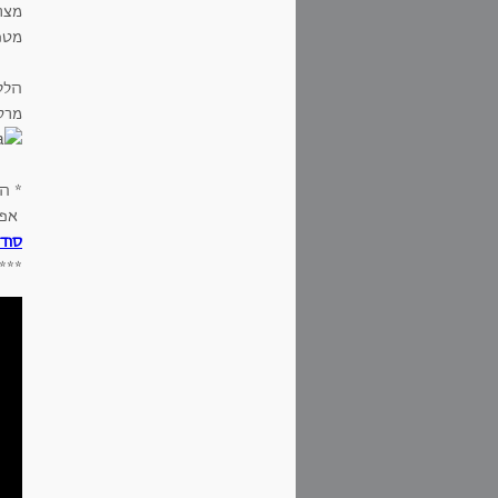
מצר
מטפ
הלל
מרס 21
* ה
אפש
סוד
***