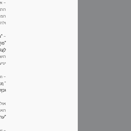
- א
התק
המה
ולהכ
-
"מ
"מִתְ
לַעֲב
השו
יגי
- וא
"
וַנ
וּבִז
אול
האול
"עתי
- שי