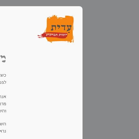
מה
כשאנ
לפנ
אנח
מרכ
והש
השנ
נרא