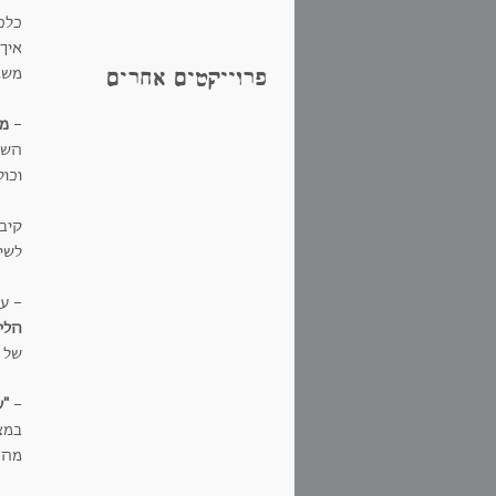
כלכך
איך
משמ
פרוייקטים אחרים
-
מש
השנ
וכול
קיב
לשי
- על
הלי
של 
-
"ע
במצר
מה 