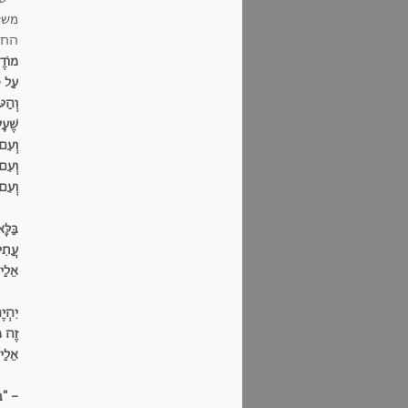
משק
החיו
מוֹדֶה
עַל כ
וְהַט
שֶׁעָש
וְעִם 
וְעִם 
וְעִם
בַּלּ
עֲתִי
אֵלַי 
יִהְי
זֶה מ
אֵלַי
- "בְ