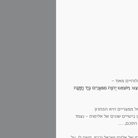
לוהיים מאוד -
ֵנוּ
:
וַיּוֹצִאֵנוּ יְהוָה מִמִּצְרַיִם בְּיָד חֲזָקָה
ל ממצריים היא הפתרון
ביטויים שונים של אלימות - נצמד
הסכם, ....
ו של אלוהי ישראל וככזו, קשה לי. על