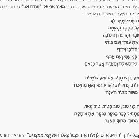
לה הייתי מציעה את הפיוט שכתב הרב
מאיר אריאל
,
"מודה אני"
כי הבחירה 
בית והיא לב השינוי האנושי -
 אֲנִי לְפָנֶיךָ וּלְךָ
ָּל הַחֶסֶד וְהָאֱמֶת
ּוֹבָה וְהָרָעָה וְהַטּוֹבָה
ׂיתָ עִמָּדִי וְעִם בֵּיתִי
קְרוֹבַי וִידִידַי
בְּנֵי עַמִּי וְעִם אַרְצִי
 כָּל הָעוֹלָם וְהָאָדָם אֲשֶׁר בָּרָאתָ.
ָאט, חֶרֶשׁ חֶרֶשׁ אַט אַט, טוֹפְפוֹת
דוֹת, עֲתִידוֹת, לִקְרָאתֵנוּ, וְאַתְּ מְחַיֶּכת
מִתּוֹךְ מִתּוֹךְ הַשֵּׁנָה.
ֶה לָנוּ טוֹב, טוֹב מִטּוֹב, טוֹב מְאֹד,
ַתְחִיל כְּבָר בַּבֹּקֶר בַּבֹּקֶר, אַתְּ צוֹחֶקֶת
 מִתּוֹךְ, מִתּוֹךְ הַשֵּׁנָה.
ּכָל דּוֹר וָדוֹר חַיָּב אָדָם לִרְאוֹת אֶת עַצְמוֹ כְּאִלוּ הוּא יָצָא מִמִּצְרַיִם"
הקריאה הזו מ