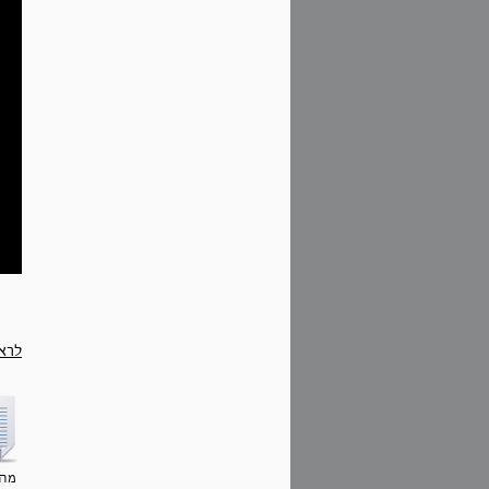
לרא
מה 