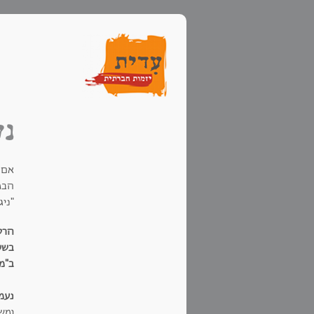
נע
אם 
הבמ
"ניג
הרסיט
בשעה 19:00, באולם צ
ב"מר
נעמ
ומש