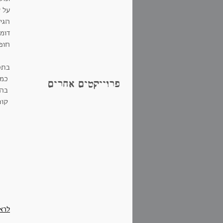
על ש
הגיט
דומ
חופ
בתכנ
כמו 
פרוייקטים אחרים
בהש
קונס
לרא