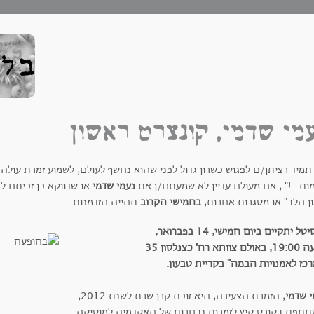
מי שדמי, קונצרט ראשון
תמיד רציתן/ם לפגוש כשרון גדול לפני שהוא נחשף לעולם, לשמוע זמרת עולה 
ות...!" , אם מעולם עדיין לא שמעתם/ן את
נעמי שדמי
או שדווקא כן זכיתם ל
ון הלב" או מסגרות אחרות,
בחמישי הקרוב
תהייה הזדמנות...
ל יתקיים ביום חמישי, 14 בפברואר,
וותא רח' כצנלסון 35
כז לאמנויות הבמה" בקריית טבעון.
י שדמי
, הזמרת הצעירה, היא זוכת קרן שרת לשנת 2012,
תתפת בקורס קיץ לזמרות נבחרות של האקדמיה למוסיקה