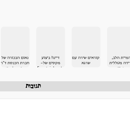
מיית הלב,
קוראים שירה עם
דיינו! ביצוע
נאום הבכורה של
ידה מטללית
שרגא
מקסים של-
חברת הכנסת ד"ר
שביט
Fountainheads
רות קלדרון
תגובות