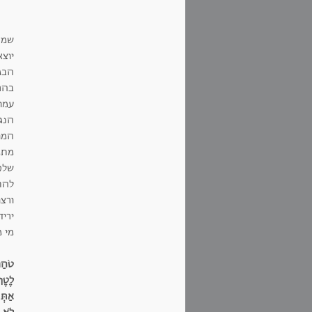
שמצ
יוצא
הבמ
בהר
עמו
הנג
המו
מתמ
שלכ
להת
ורצו
ירי
מי 
טֹהַר
לֶטֶף 
אַתְּ 