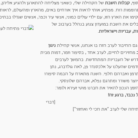
סוף,
קבלות השבת
של הקהילה שלי, כשאני מצליחה להתארגן ולהגיע אליהן, 
רוממות רוח. מפתיע אותי לראות איך אורחים באים, מהארץ ומהעולם, לראות 
מו את הארץ הזו, עם ילדי עולים כמוני, אנשי עיר וכפר, אנשים שגדלו בבתים מ
לים את השבת במועדון צנוע בנהלל
בערבוב של
ת, עבריות וישראליות
.
 גם החיבור לערב הזה בו אנחנו, אנשי קהילת
ניגון
מחזירים לחיים, לערב אחד , בסיפור וזמר, דמות מבית
רש של העבריות המתחדשת. בהמשך לערבים
מים שהעלנו על אלכסנדר פן, לאה גולדברג, נתן
רמן ואברהם חלפי. השנה מתארח על הבמה סיפורו
יוצר משורר ומתרגם נפלא, אברהם שלונסקי.
זמן הנכון להאיר את חברנו מוטי זעירא ולומר:
נכבד, ברגע זה!
[דברי
יחה שלי לערב "את חכי לי ואחזור"]