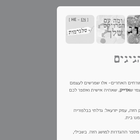
]
HE
-
EN
[
גיגים
האורחים האחרים- אלו שמרשים לעצמם
מי ש
אדייק
, שאהיה אישית ואספר לכם
ק הזה, עמק יזרעאל: גדלתי בבלפוריה
נו בית.
מספר ההגדרות למושג הזה. בשבילי,