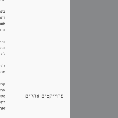
בסר
דתו
אזור
תחו
היא
המגו
לה 
ב"ני
מתי
קהי
אחר
פרוייקטים אחרים
משפצ
להי
זאת 