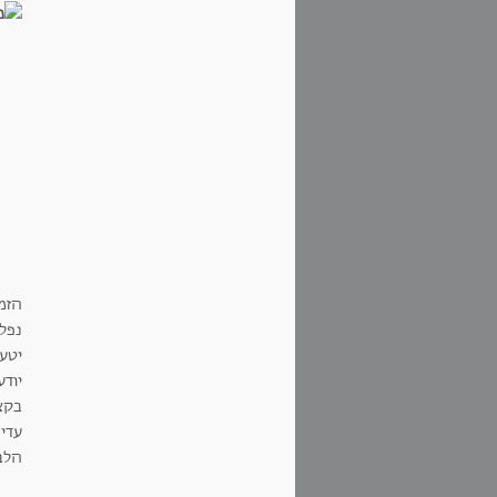
הזמ
נפל
יטע
יוד
בקצ
עדי
הלב