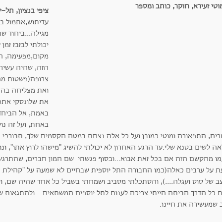
ציפי בנציון, תל-י
עדיתוש,אתמול בל
מגילה...ביחוד ש
יכולתי לבזבז זמ
מקום,מפעימה, חכ
הזה, שהיה עשיר 
צרופה(פשטות מה
ואת מצליחה בה 
את שלונסקי את
באמת, אל הביחד
באחת, ועל זה נו
רים, התפאורה ומוטי כמובן.ועל כל אלה נצחת במטה הקסמים שלך, תבורכי.
אה לשים בטנא שלי.עד הרגע האחרון לא יכולתי להשיג "מישהו לרוץ אתו", ונ
מו מהקשם הזה אם בכל זאת אבוא...ובסוף פגשתי שם המון חברים, שהתרגשו 
עת על ערבים כאלה(כמו החבורה התל יוספית שבחיים לא שמעה על "קהילת ניג
ב של סוס ועגלה....), והסתכלתי מסביב ושמחתי בשביל כל אחד שהיה שם, ו
ת.כל הדרך הביתה הייתי צריכה לענות לתל יוספים המשתאים....ולהתגאות שא
 שמעשירה את חיינו.