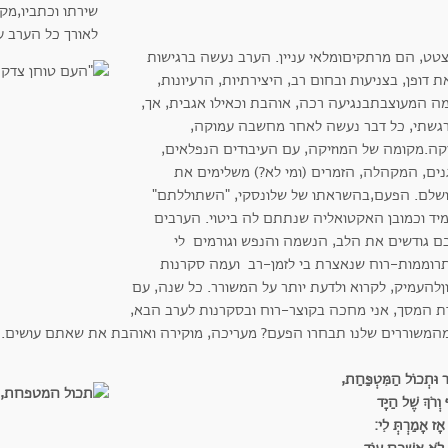
שירתו וכתביו,מקו
לאורך כל הערב 
טט, הם מרתקיםומלאי עניין. הערב נעשה ברגישות
ת דופן, בצניעות ובחום רב, היצירתיות, הרעיונות,
ה המעוצבתבנגיעה רכה, אוהבת וכאילו אגבית, אך,
גשתי, כל דבר נעשה לאחר מחשבה עמוקה,
קה.מקומה של המוזיקה, עם העיבודים הנפלאים,
נים, המקהלה, הזמרים (ומי לא?) משלימים את
שלם. הפעם,בהשראתו של שלונסקי, "השתוללתם"
יד וכמובן האקטואליה שנתתם לה ביטוי. הערבים
ם גודשים את הלב, הנשמה והנפש וגורמים לי
רוממות-רוח שנאצרת בי לזמן-רב ועמה סקרנות
ןלהעמיק, לקרוא ולדעת יותר על המשורר. כל שנה, עם
דת המסך, אני מחכה בקוצר-רוח ובסקרנות לערב הבא,
מהמשוררים שלנו תבחרו הפעם? מעריכה, מוקירה ואוהבת את שאתם עושים.
 וּתְכוֹל הַמִּטְפַּחַת,
וְרֹךְ שֶׁל הַיָּד
אָז אָמַרְתְּ לִי: