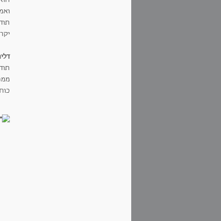
ואמ
תודה
יקרי
דליה
תוד
ממני
כוח 