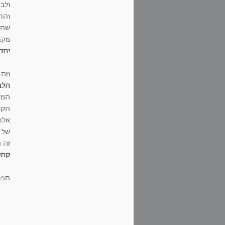
ולב
והת
שהקי
מקב
יהדו
וזה
הלב
המד
הקוד
אלת
של 
זה ה
קהל 
הפת