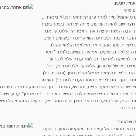
אגוזי, טבעון:
ם מוטי,
נו אתמול מייד לאחר ערב שלונסקי הנפלא ביפעת...,
רוצה שוב להודות על ערב מרגש ומרתק, בעיקר בזכות
ך שבה הגשת וסיפרת את הסיפור של שלונסקי, אבל
רבה בזכות העיבודים המוזיקליים והביצועים היפים
ם לשיריו. מאד אהבתי את האלמנט הג'אזי ששולב
רה נפלאה בביצועים. אני אוהב מושבע ו"מכור" חסר
 למוזיקת ג'אז אבל גם לזמר עברי, שלא לדבר על
טים כמו של אלתרמן, שלונסקי, אלכסנדר פן, רחל,
ם חלפי, וגם מאיר אריאל ושלום חנוך (וגם בוב דילן
נרד כהן - מגדולי יוצרי הזמר העברי לדורותיו). העיבוד
זי של שירי שלונסקי היפים, והביצוע הנהדר - הן השירה והן הנגינה, היו 
ם, ויותר מכולם תפס אותי והלם בי השיר האחרון - "יום אחרון". עד עכשיו
ות השיר, אבל הפעם גם בגלל הדרך שבה הוא בוצע - העצב התהומי של השי
ה נדירה.
 פורטנוב:
ית הי, ההורים של עמית היו באסקטזה מהערב. שעה
 הודה לי על הכרטיסים. אבא שלו מבין קצת בהפקות