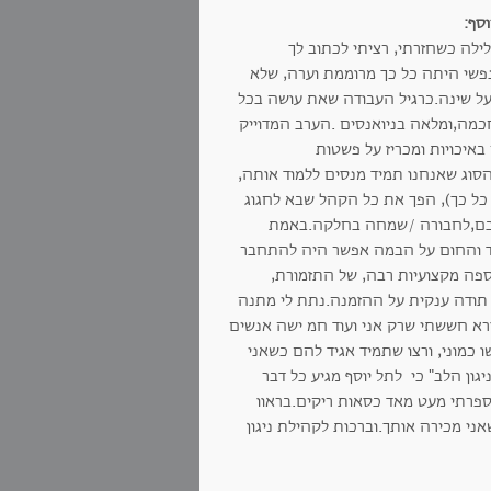
וסף:
ילה כשחזרתי, רציתי לכתוב לך
נפשי היתה כל כך מרוממת וערה, שלא
ן על שינה.כרגיל העבודה שאת עושה בכל
מה,ומלאה בניואנסים .הערב המדוייק
באיכויות ומכריז על פשטות
סוג שאנחנו תמיד מנסים ללמוד אותה,
כל כך), הפך את כל הקהל שבא לחגוג
כם,לחבורה /שמחה בחלקה.באמת
 והחום על הבמה אפשר היה להתחבר
ספה מקצועיות רבה, של התזמורת,
 תודה ענקית על ההזמנה.נתת לי מתנה
ורא חששתי שרק אני ועוד חמ ישה אנשים
כמוני, ורצו שתמיד אגיד להם כשאני
ון הלב" כי לתל יוסף מגיע כל דבר
ספרתי מעט מאד כסאות ריקים.בראוו
ני מכירה אותך.וברכות לקהילת ניגון