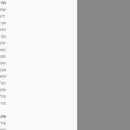
דוד 
שלו
דיבר
אני 
הדר
גם ה
יפי
בצו
תקנה
טקס
אברה
ולאו
הג'א
מכול
מיל
פנינ
מינה
עיד
הוא