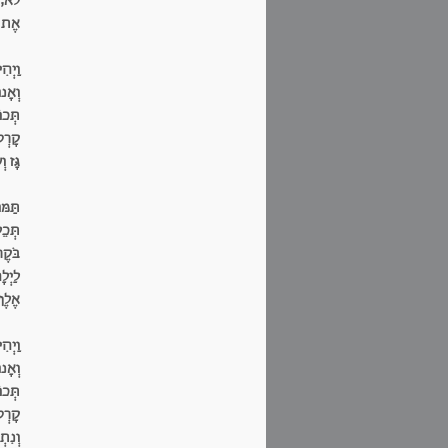
לֹא, 
אֶת פ
וַיְהִ
וְאָנו
תְּכו
קָרְט
גָּז 
תַּמּו
תְּכֵ
בֹּקֶר
לַיְלָ
אֶלֶף
וַיְהִ
וְאָנו
תְּכו
קָרְט
וְנִת