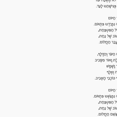
לֹא אֶשְׁכַּח עוֹד
ְּגִישָׁתֵנוּ לָעַד.
י הַיּוֹם
ּ נִפְרַדְנוּ פִּתְאֹם.
ֹל הַמִּטְפַּחַת,
וֹב שֶׁל נַחַת,
וְעָבַר הַחֲלוֹם.
ּ הַקֹּר וְהַדֶּלֶף,
לֶת וָאוֹר מִסָּבִיב
 וָשֶׁמֶשׁ
ה וְאֶלֶף
 כּוֹכְבֵי הָאָבִיב.
י הַיּוֹם
ּ נִפְגַּשְׁנוּ פִּתְאֹם.
ֹל הַמִּטְפַּחַת,
וֹב שֶׁל נַחַת,
ְגַּשֵׁם הַחֲלוֹם.