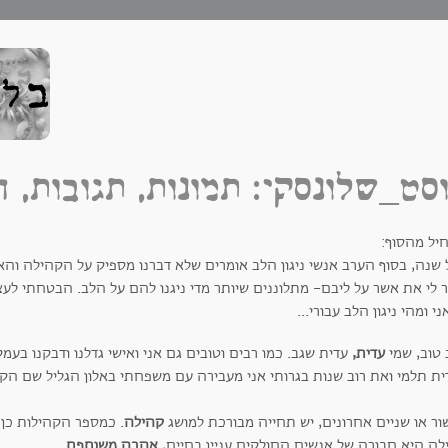
סט_שלונסקי: תמונות, תגובות, ה
יל מהסוף:
 שנה, בסוף הערב אנשי ניגון הלב אומרים שלא דברנו מספיק על הקהילה ו
ר לי את אשר על ליבם- מתלוננים שיותר מדי ניגנו להם על הלב. הבטחתי לעצ
ני ומהי ניגון הלב עבורי...
 טוב, שמי
עדית,
עדית שגב. כמו רבים וטובים גם אני ואישי גדלנו ודבקנו בעמ
ית תלמי ואת רוב שנות בגרותי אני מעבירה עם משפחתי באלון הגליל שם הקמ
ור או שניים אחרונים, יש תחייה מבורכת למושג
קהילה
. כמספר הקהילות כן 
לה היא חבורה של אנשים החולקים עניין בחיים,
אהבה משותפת.