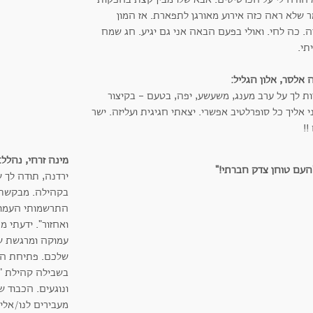
ר שלא ראה כזה אירוע מאורגן לתפארת. אז המון
. כה לחי. ואולי בפעם הבאה אני גם יגיע. חג שמח
תי.
 אלסר, אלון הגליל:
ות לך על ערב מענג, משעשע, יפה, בטעם - בקיצור
 אליך כל סופרלטיב אפשרי. יצאתי חגיגית ועליזה. ישר
!!
מינה זרחי, נהלל:
ירדנה, תודה לך
בקהילה. מבקשת ל
התרשמותי העמוק
ואחזור". ידעתי 
עמוקה ומרגשת שכ
שלכם. פתיחת הע
בשבילה קהילת "נ
ונוגעים. הכבוד 
מעבירים לנו/אלינ