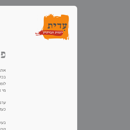
פו
אתח
בכל
לומ
מי א
ערב
כעד
בעש
קהי