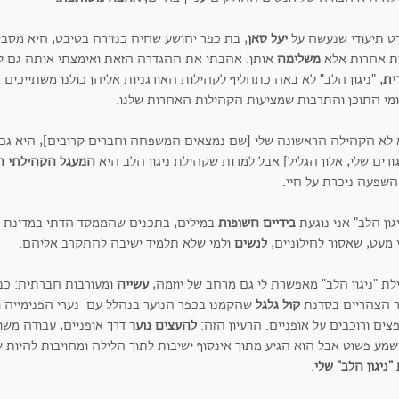
ט תיעודי שנעשה על
יעל
סאן
, בת כפר יהושע שחיה כנזירה בטיבט, היא מסב
ת אחרות אלא
משלימה
אותן. אהבתי את ההגדרה הזאת ואימצתי אותה גם לק
ית
, "ניגון הלב" לא באה כתחליף לקהילות האורגניות אליהן כולנו משתייכים
מי התוכן והתרבות שמציעות הקהילות האחרות שלנו.
 לא הקהילה הראשונה שלי [שם נמצאים המשפחה וחברים קרובים], היא גם
רים שלי, אלון הגליל] אבל למרות שקהילת ניגון הלב היא
המעגל הקהילתי ה
השפעה ניכרת על חיי.
גון הלב" אני נוגעת
בידיים חשופות
במילים, בתכנים שהממסד הדתי במדינת י
 מעט, שאסור לחילוניים,
לנשים
ולמי שלא תלמיד ישיבה להתקרב אליהם.
לת "ניגון הלב" מאפשרת לי גם מרחב של יוזמה,
עשייה
ומעורבות חברתית: כב
 הצהריים בסדנת
קול גלגל
שהקמנו בכפר הנוער בנהלל עם נערי הפנימייה 
ים ורוכבים על אופניים. הרעיון הזה:
להעצים נוער
דרך אופניים, עבודה משו
שמע פשוט אבל הוא הגיע מתוך אינסוף ישיבות לתוך הלילה ומחויבות להיות 
"ניגון הלב" שלי
.