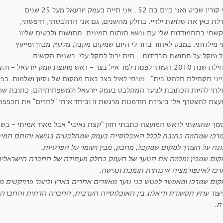
שמי קורין שביט ואני כיום בת 52 . אני חייה בעמק יזרעאל מעל 25 שנים
דלת כאן את שלושת ילדיי. בחלק מהשנים, גם אני התלבטתי, חיפשתי,
שתי בהתמודדות שלי עם נושא הזהות המינית. תחושות ולבטים שליוו
 מילדותי. במבט לאחור ברור לי היום שמקום מקבל, מלטף, מכוון ומייעץ
ל ומקל על תחושת הבדידות - היה יכול להקל עלי בשנים הקשות.
בתחילת שנת 2010 העזתי לפנות למר איל בצר - ראש מועצת עמק יזרעאל
יני הקהילה הלהט"בית" . פניתי לאיל בצר באה ממקום של נסיון ושלמות. בפ
ולתי להיות הכתובת לנוער המתלבט בעמק יזרעאל ולמשפחותיהם, כתובת שהי
עצה להצטרף אלי ביצירת הזדמנות מרגשת זו וביחד איתי "להרים" את הכפפה
מך שהגשתי לראש המועצה כתבתי חזון "קצת נאיבי" אבל מאוד אמיתי - בשבי
מרכז שמהווה כתובת לכלל האוכלוסייה בעמק שמתלבטים בנושא זהותם המינ
ונה על הצורך למקום שמקבל, מחבק, מבין ושומר על הפרטיות.
מקום שמכין ומלווה את הנוער של העמק כחלק מעתידה של החברה הישראלית
רכז לאינפורמציה איכותית תומכת ונגישה.
קום שמרכז ומאפשר לפגוש בני נוער מאזורים אחרים בארץ וליצור פרויקטים מ
ליצור ערוץ תקשורת ודיאלוג בין האוכלוסייה הערבית, החברה הדתית והחבר
ת.