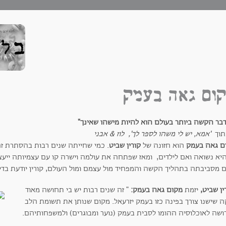
ום גאה בעמק
דבר הקשה ביותר בעולם הוא להיות מישהו שאינך"
וך
'אמא, יש לי משהו לספר לך', לוז & אבני
ם גאה בעמק
הוא חזונה של
קורין שביט
. כמי שחייתה שנים רבות בהסתרת ז
יא נשואה ואם לילדים, ומאז שפתחה את עולמה וישרה קו עם עצמיותה ייעצה
ם מסביבתה בתהליך הקשה והמפחיד מול עצמם ומול העולם, קורין יודעת בדי
ין שביט,
יזמת
מקום גאה בעמק:
" זה שנים רבות יש בי תחושה מאוד
ה שישנו צורך בפינה כזו בעמק יזרעאל. מקום שנותן את תשומת הלב
ושה לאוכלוסיה ההומו לסבית בעמק (נוער ומבוגרים) ולמשפחותיהם.