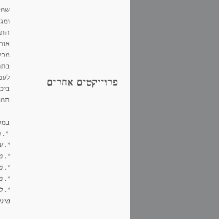
ומג
התק
אותי
מכי
לעני
פרוייקטים אחרים
ביכ
המו
במס
*. 
*. ע
*. 
*. מ
*. מ
*. 
מיני