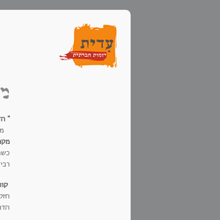
מק
" ה
מת
מקו
כשה
רבי
קור
חזק
הדר