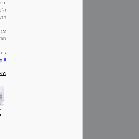
כיו
ה"ב
את 
ובנת
חודש
קורין
.il
לרא
ק
ח