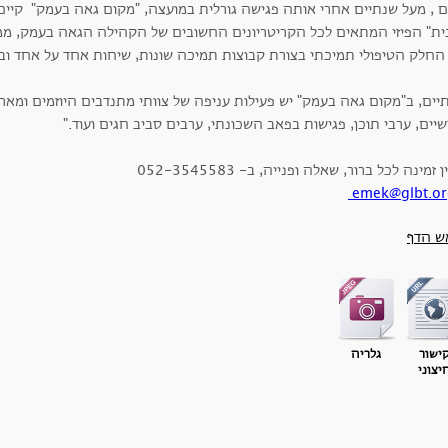
ם , מעל שנתיים אחרי אותה פגישה גורלית במועצה, "מקום גאה בעמק" קיים
ית" הפיזי המתאים לכל הקריטריונים החשובים של הקהילה הגאה בעמק, ממשי
החלק הטיפולי תמיכתי בצורת קבוצות תמיכה שונות, שיחות אחד על אחד ובעי
יים, ב"מקום גאה בעמק" יש פעילות עניפה של צוותי מתנדבים היוזמים ומארג
יים, ערבי תוכן, פגישות בפאב השכונתי, ערבים סביב חגים ועוד."
 זמינה לכל ברור, שאלה ופנייה, ב- 052-3545583
emek@glbt.org
ש הדף
ישור
גלריה
יצוני