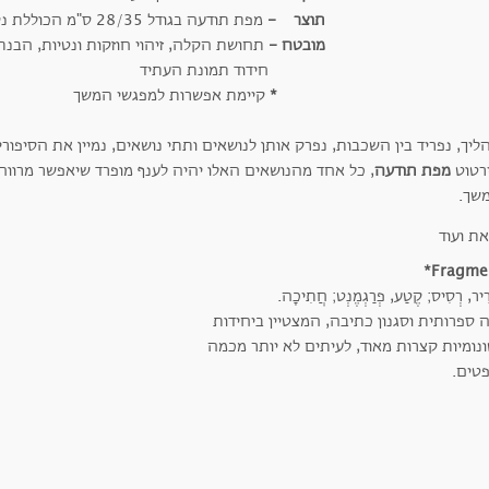
תוצר -
מפת תודעה בגודל 28/35 ס"מ הכוללת ניסוח ה-Why האישי
מובטח -
תחושת הקלה, זיהוי חוזקות ונטיות, הבנת
חידוד תמונת העתיד
*
קיימת אפשרות למפגשי המשך
יך, נפריד בין השכבות, נפרק אותן לנושאים ותתי נושאים, נמיין את הסיפורי
רטוט
מפת תודעה
, כל אחד מהנושאים האלו יהיה לענף מופרד שיאפשר מרווח 
שך.
Fragmen
רִיר, רְסִיס; קֶטַע, פְרַגְמֶנְט; חֲתִיכָה.
 ספרותית וסגנון כתיבה, המצטיין ביחידות
נומיות קצרות מאוד, לעיתים לא יותר מכמה
טים.