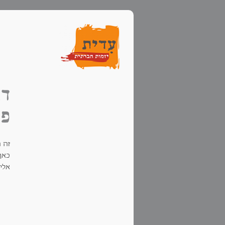
דב
פר
זה 
כאן
אלי,