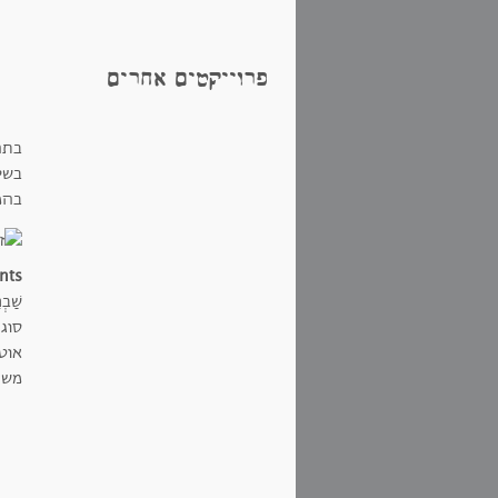
פרוייקטים אחרים
בתהל
בשי
בהמ
ts*
שַׁבְ
סוגה
אוטו
משפ