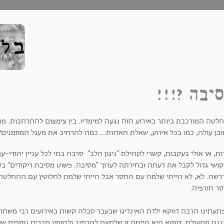
יבה ?!!!
לטה המורכבת ביותר באירוע הזה נגעה למימדיו. בין צימצום להתרחבות. מה 
בן עולה, כמו בכל אירוע, שאלת האדוות....כמה להרחיב את מעגל המוזמנים?
ת, או אולי בעקבות, קשרי לקהילת "ניגון הלב" סרבה בתי לכל עניין יהודי
קושי גדול לקבל את דעתה ובחירתה לערוך "מסיבה. פשוט מסיבת ריקודים" בלי
דרשה. לא, לא הייתי שלמה עם החסר אבל הייתי שלמה לחלוטין עם ההחלטה 
סר חורפיה.
תעתינו הרבה דווקא ילדת האינדיגו שבעבר סבלה קשות באירועים רבי משת
נה מהעולם, דווקא היא הייתה זו שלחצה להרחיב ולהזמין חברים נוספים שלנ