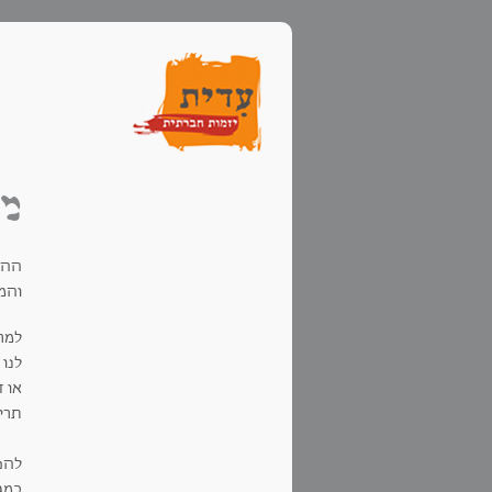
מס
ההח
והמו
למרו
לנו 
או 
תרי
להפ
כמגנ