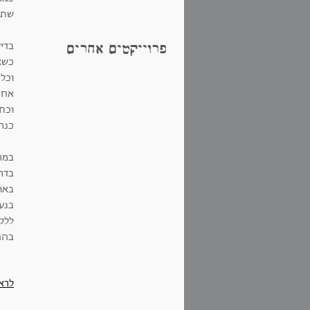
שתפ
בדיע
פרוייקטים אחרים
כשא
וכל
אחר
וכתב
כנר
במר
בדר
באו
בנעו
ללק
בהח
לרא