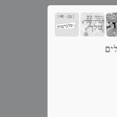
]
HE
-
EN
[
ים