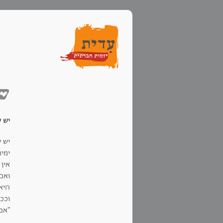
שק
יש 
יש 
ימי
אין 
ואם
היא
וככ
"אם 