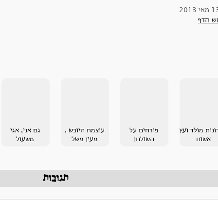
ש הדף
ונות מולד ועץ
פורחים על
עוצמת היובש ,
גם אני, אגי
אשוח
השולחן
מעין משל
משעול
תגובות