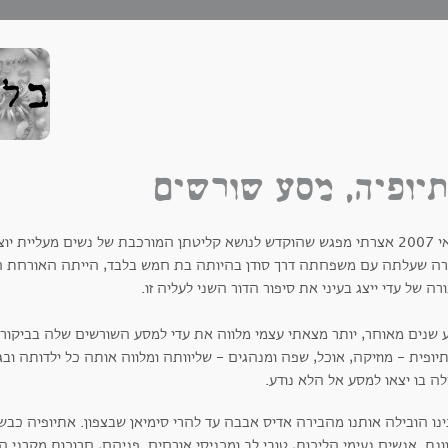
יופיה, מסע שורשים
של נשים מעליית יוצאי אתיופיה בארץ.
רה שעלתה עם משפחתה דרך סודן בהיותה בת חמש בלבד, הייתה האורחת ה
רה של עדי ייצג בעיני את סיפור הדור השני לעליה זו.
 שנים מאוחר, יותר מצאתי עצמי מלווה את עדי למסע השורשים שלה בביקור
ופית - מוזיקה, אוכל, שפה ומנהגים - שליוותה ומלווה אותה כל ילדותה ובג
לה בו יצאו למסע אל הלא נודע.
נו הובילה אותנו מהבירה אדיס אבבה עד להרי סימיאן שבצפון. אתיופיה כבשה
ונת. אנשים נעימי הליכות, טובי לב ומכניסי אורחים. פניהם, חרוכות מקרני 