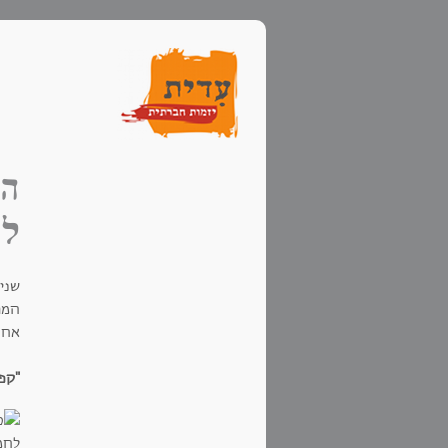
הכ
למ
שני 
המופ
אחר,
"קפה אלונ
לחמנ