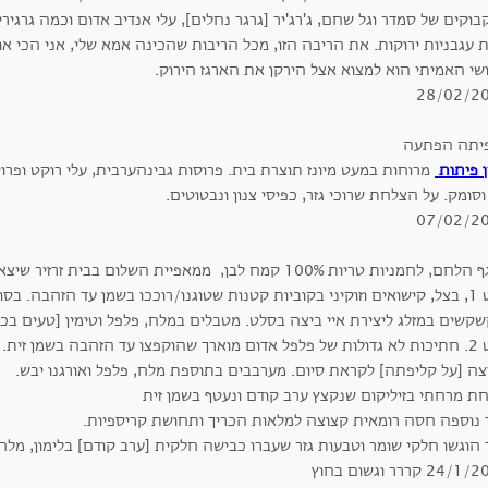
וקים של סמדר וגל שחם, ג'רג'יר [גרגר נחלים], עלי אנדיב אדום וכמה גרגי
 עגבניות ירוקות. את הריבה הזו, מכל הריבות שהכינה אמא שלי, אני הכי א
שי האמיתי הוא למצוא אצל הירקן את הארגז הירוק.
28/02/2
ן פיתות
מרוחות במעט מיונז תוצרת בית. פרוסות גבינהערבית, עלי רוקט ופר
וסומק. על הצלחת שרוכי גזר, כפיסי צנון ונבטוטים.
07/02/2
חמניות טריות 100% קמח לבן, ממאפיית השלום בבית זרזיר שיצאו מהתנור דקות ספורות לפני הגעתי.
סלט 1, בצל, קישואים וזוקיני בקוביות קטנות שטוגנו/רוככו בשמן עד הזהבה. ב
שקשים במזלג ליצירת איי ביצה בסלט. מטבלים במלח, פלפל וטימין [טעים בכ
סלט 2. חתיכות לא גדולות של פלפל אדום מוארך שהוקפצו עד הזהבה בשמן זי
צה [על קליפתה] לקראת סיום. מערבבים בתוספת מלח, פלפל ואורגנו יבש.
ת מרחתי בזיליקום שנקצץ ערב קודם ונעטף בשמן זית
ד נוספה חסה רומאית קצוצה למלאות הכריך ותחושת קריספיות.
הוגשו חלקי שומר וטבעות גזר שעברו כבישה חלקית [ערב קודם] בלימון, מלח
24 קררר וגשום בחוץ