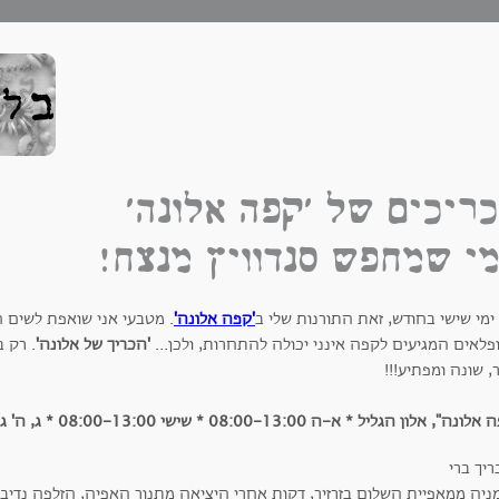
ריכים של 'קפה אלונה'
י שמחפש סנדוויץ מנצח!
ימי שישי בחודש, זאת התורנות שלי ב
'קפה אלונה'
. מטבעי אני שואפת לשים ח
לאים המגיעים לקפה אינני יכולה להתחרות, ולכן...
'הכריך של אלונה'
. רק 
 שונה ומפתיע!!!
ה", אלון הגליל * א-ה 08:00-13:00 * שישי 08:00-13:00 * ג, ה' גם 16:00-19:00
יה ממאפיית השלום בזרזיר, דקות אחרי היציאה מתנור האפיה, הזלפה נדיבה 