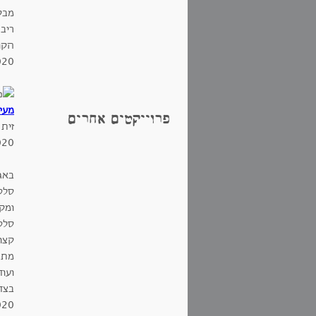
מבקב
ריבת
הקו
020
מעי
פרוייקטים אחרים
זית 
020
באגף הלחם, ל
ומק
קצו
מתח
ועו
בצד 
/1/2020