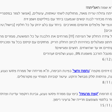
רא שמה
ראפ'יתה
!
תה גדולה טריה מאוד, מחולקת לשתי טאסות, עיגולים, [אפשר לגזור במספריי
רח מכדורי לבנה קשים שנמעכו ביחד עם בזיליקום ושמן זית
נפי של פלפלים אדומים מוארכים ביחד עם בלצ ירוק על כל חלקיו [בישול/טיג
כים]
ל צידה החלק של הפיתה [!!!] מורחים את הלבנה על כל המשטח, מפזרים מהק
ון ומגלגלים בזהירות לכיוון החלק הריק. מחזקים עם קיסם בכל צד ומכניסי
ותיים או עד שהשחים. חוצים ומגישים!
ל הורכב משמנת 9%, נענע וצלפים זערורים
6/12
 זיתים מקפה '
נחמה וחצי'
ה, פרוסות סלק מבושל ורוקט. עיטור קוביות תפוחי עץ מקורמלים.
8/11
 תרומת
'קפה מרגוזה'
ביפו עם ממרח פסטו נענע, גבינת רוקפור עדינה ופרוסת
ר בלסמי מצומצם וזרייה של גרעיני רימון.
15/11