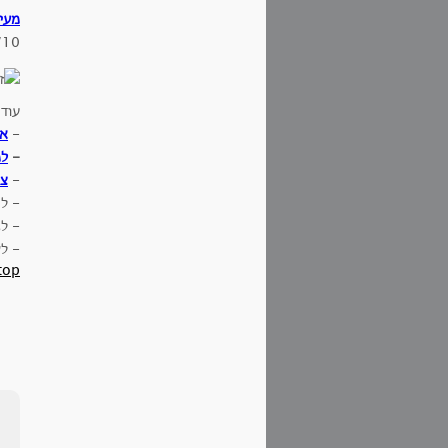
מעי
/10
עוד
-
אי
-
למ
-
צי
- ל
- ל
- ל
top