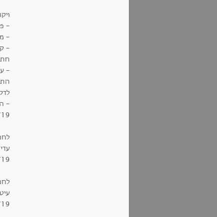
ויק
- פי
- ממ
- קו
חתו
- ע
התחת
לדק
- המטב
/19
לחם
עדינ
/19
לחם
עיטו
/19