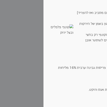
ם מסביב ואז להפריד]
ון בשמן של הירקות
ונפי רק בחצי
ם לטוסטר אובן
בפינת הבימה, ת"א מריחה של ממרח פסטו נענע. פריסות גבינה ערבית 16% מליחות
 אגס ורוקט.