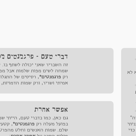
דברי טעם - פרגמנטים מס
זה השבריר שאני יכולה לשתף בו. י
שמחה לשים מפות שלמות אבל מפא
 לא
רק
פרגמנטים*
, רסיסים של התגלו
אמיתי ושריר, ורק שמות הדמויות, 
מילים על
דברי טעם
:
אפשר אחרת
,
ה"
גם כאן, כמו בדברי טעם, הייתי 
תחו
ניתי
בפועל מעלה רק
פרגמנטים*
, קטעי
וי
כדי
שלם. שמות האנשים וחלט מהפרטי