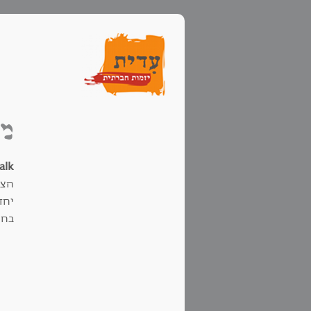
מב
alk
הצו
יחד
בחי
והב