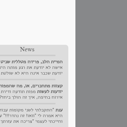
News
המיית הלב, פרידה מטללית שביט
אישה לא יודעת את רגע מותה היא
יודעת שכבר אינה היא לא שולטת
באובדנה לאלו שנשארו, לשאת את
זכרונה.
קצוות מתחברים, או, מה שהמפות
יודעות לעשות
מפות תודעה ודירת
אירוח בחיפה, איך זה הולך ביחד?
קודם "חפרתי" על מפות התודעה
MindMapTalk#, צילמתי מקטעים
ענת
"התקבלתי לשני מקומות עבוד
רמזתי על אנשים אמיצים שבאו ופ
היא אמרה לי "וואו! זה נהדר!!!" ע
בפני את הלב ואני ציירתי להם דימ
וחייכתי לעצמי "צריכה את עזרתך 
עכבישה של מה שמתרוצץ בתודעה