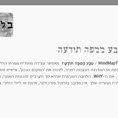
ע ממפה תודעה
MindMapT
/
מַבָּע מְמַפֶּה תּוֹדָעָה
מאפשר עצירה מתודית ממרוץ החיים
מת או המדרגה הנצבות לפניך, לזהות את 'המקום הנכון', אישית ומק
, את ה-
WHY
, הלהבה הפנימית שהיא סך הערכים ותכונות האופי, ה
רה ועשייה שלך. אין מדובר בטיפול פסיכולוגי, אימון או ליווי רוחני.
מ
נת ההווה כדי לשרטט את העתיד.