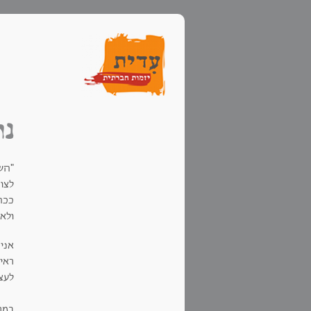
נו
"הש
לצו
ככה
ולא,
אני
ראית
לעצ
במר