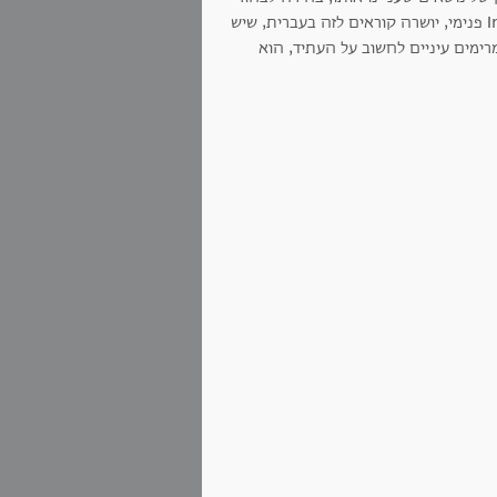
כל יום מחדש את הקצב הנכון, את הדרך ואת ההולכים בה איתו. ראיתי Integrity פנימי, יושרה קוראים לזה בעברית, שיש
מרימים עיניים לחשוב על העתיד, הוא