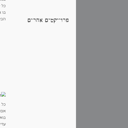
בו א
הבי
פרוייקטים אחרים
כל א
אם 
בואו
עדית, 8212