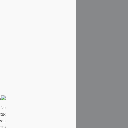
כל א
אם 
בואו
עדית, 8212