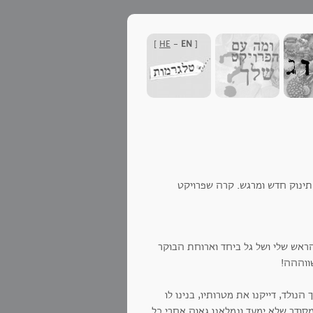
]
HE
-
EN
[
 תינוק חדש ומרגש. קרה שפרויקט
ראש שלי ושל גל ביחד וארוחת הבוקר
ווההה!
נולד, דייקנו את מטרותיו, בנינו לו
ודר שלא ימעד ונמלאנו גאוה אחרי כל