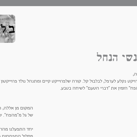
שי הנחל
ה,
יקט נקלע לערפל, לבלבול קל. קורה שלפרוייקט קיים ומתנהל נולד פרוייקטון
פח" הזמין את "דברי הטעם" לשיחה בטבע.
המקום מן אללה, ה
של גל מ"מהפח". ש
יחד התפעלנו מהרך ה
מסלול התפתחות מס