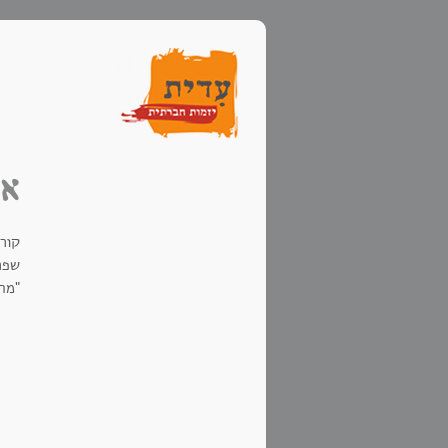
אנ
קור
שפרו
"מה