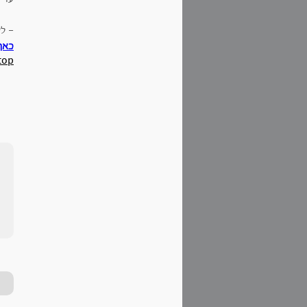
- ל
כאן
top