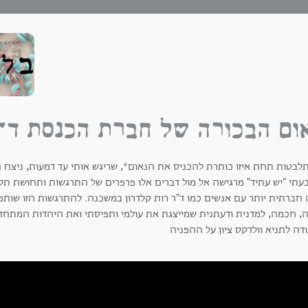
ום הבכורה של חברת הכנסת ד"ר
לבטות תחת איזו כותרת להכניס את הנאום*, שריגש אותי עד דמעות, ניצח ה"
עתי "יש עתיד" מרגישה אל מול דברים אלו פרפרים של התרגשות ותחושת תקו
 חברתית יותר עם אנשים כמו ד"ר רות קלדרון במשכנה. להתרגשות הזו שותפ
, חכמה, למדנית ודעתנית שמייצגת את עולמי ותפיסתי ואת היהדות המתחד
דה לתניא וולדקס ציון על ההפניה