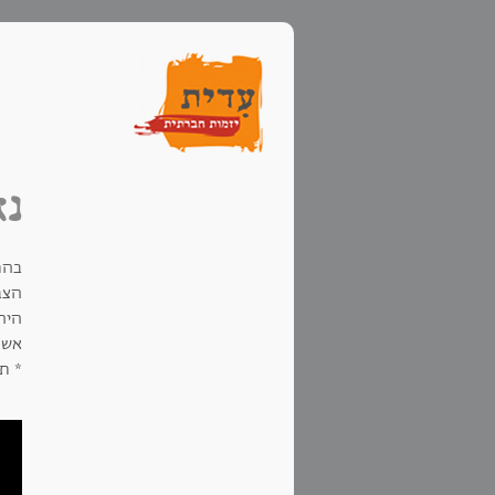
נא
בהת
הצב
היה
אשה
* תו