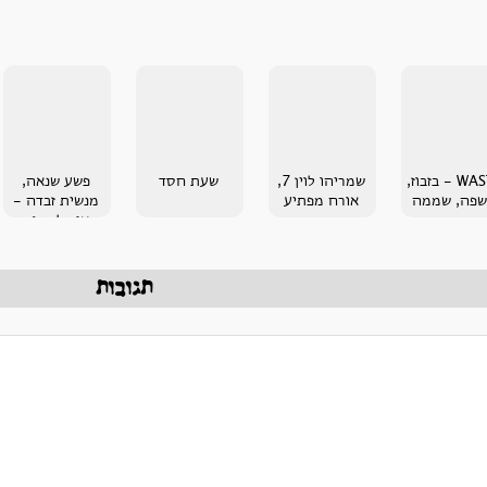
WASTE - בזבוז,
שמריהו לוין 7,
שעת חסד
פשע שנאה,
פה, שממה
אורח מפתיע
מנשית זבדה -
איך למחוק
כתובות נאצה
מהקיר והלבבות
תגובות