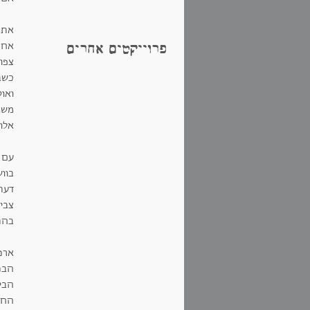
את 
אחרי
פרוייקטים אחרים
צפו
כשב
ואוט
משמ
אלון
עם 
בוו
דעת
צביק
בהתר
ארנ
הבנו
הבי
החל