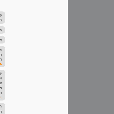
‏ע
שא
‏ע
‏מ
‏ע
הע
הת
גפני ‏
‏ע
מש
ונ
אי
נו
‏צ
‏ל
חז