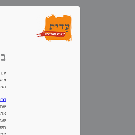
בו
יום
ולא
המא
דודו
את ה
שנו
השכ
אם 