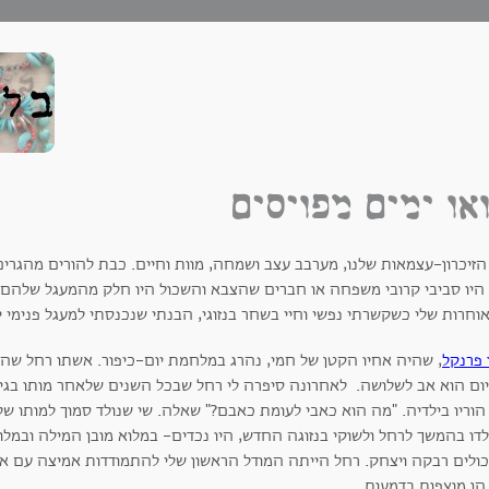
או ימים מפויסים
 הזיכרון-עצמאות שלנו, מערבב עצב ושמחה, מוות וחיים. כבת להורים מהגרי
 היו סביבי קרובי משפחה או חברים שהצבא והשכול היו חלק מהמעגל שלהם.
וחרות שלי כשקשרתי נפשי וחיי בשחר בנזוגי, הבנתי שנכנסתי למעגל פנימי י
 פרנקל
, שהיה אחיו הקטן של חמי, נהרג במלחמת יום-כיפור. אשתו רחל שהי
וריו בילדיה. "מה הוא כאבי לעומת כאבם?" שאלה. שי שנולד סמוך למותו של דו
לדו בהמשך לרחל ולשוקי בנזוגה החדש, היו נכדים- במלוא מובן המילה וב
ולים רבקה ויצחק. רחל הייתה המודל הראשון שלי להתמודדות אמיצה עם אוב
הן מוצפות בדמעות.