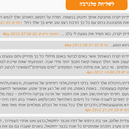
לשליחת טלגרמה
ידית יקרה מחבקת אותך חיבוק בנשמה. תודה על הקשב האוהב שלך לנפש הז
ת מתבוננת בהם עם כל כך הרבה רצון טוב שיש בך שלך רחל
‏רחל ‏@ 03 May 2012 22:41
דית יקרה, כמו תמיד את נוגעת לי בלב ...
‏הדסה וייס ‏@ 02 May 2012 07:56
רגש ונוגע..
‏טל ‏@ 02 May 2012 06:51
ידית יקרה רגשותיך אשר באים לביטוי באופן מילולי כל כך מדוייק וחם נוגעים ב
צוב אשר הולך ונעשה קשה וסבוך יותר מידי שנה. הופתעתי שאת שייכת לפ
למים.. מי כתב את מילות השיר המקסים "ימים מפויסים"?תמשיכי לכתוב לנו
@ 29 Apr 2012 14:00
דיתי,היכולת שלך לתאר בדקי דקויות,אלפי רסיסים של מחשבות, ורגשות,ולהוס
תקת בעוצמתה.. באמת באמת, מין סוג של רגע ארוך שקט, שמאפשר לחשוב, ו
ועם. חזרתי וקראתי,שוב ושוב את הספור של ארנה צביקה והילדות - כמה מל
ך חוזרים לשגרה אחרי כל הימים האלהשל הזכרון?מזג האוויר בחג הזה היה יפ
רא מתגעגעתאליך,הדברים שלך בכל גווניו של הבלוג ממלאים אותי מאד מאד.
יפי ‏@ 28 Apr 2012 21:24
עידית שלום, אני בת כיתתו של דודו מכפר יחזקאל,כרגע ואנו אחרי הצפירה , 
רנו מערב הזכרון שמתקיים כל שנה בכפר יחזקאל, בשנים שעברו גם גם את