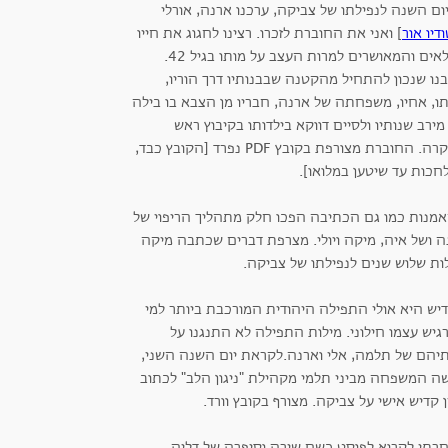
ום השנה לנפילתו של צביקה, ערכנו ארנה, אורלי
דיו אור
] ואני את החוברת לזכרו. רצינו לחגוג את חייו
המלאים והמאושרים למרות העצב על מותו בגיל 42.
נו שנכון להתחיל מהקטנה שבבנותיו דרך הוריו,
ו, אחיו, משפחתה של ארנה, חבריו מן הצבא בו בילה
ירב שנותיו ולסיים דווקא בילדותו בקיבוץ ראש
הניקרה. החוברת מצורפת בקובץ PDF נפרד [הקובץ כבד,
חכות עד שיטען במלואו].
אמנות כמו גם הכתיבה הפכו חלק מתהליך הריפוי של
ה ושל איה, מיקה ויולי. מצרפת דברים שכתבה מיקה
ות שלוש שנים לנפילתו של צביקה.
דיש היא אולי התפילה היהודית המורכבת ביותר למי
יש עצמו חילוני. מילות התפילה לא התנגנו על
יהם של תלמה, אלי וארנה.לקראת יום השנה השני,
ה המשפחה מביני תלמי מקהילת "ניגון הלב" לכתוב
 קדיש אישי על צביקה. מצורף בקובץ וורד.
חרתי לקרוא לפוסט כשם שירה וסיפרה של דליה