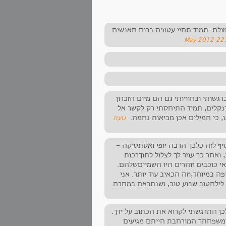
ולת. תמיד תהיי עטופה ברוח האנשים
רגשותי ובחוויותי גם הם מיום הזכרון
רנקלים, תמיד התיחסתי רק לקשר אל
, כי המילים אכן מביאות נחמה.
‏נועה
יף לזה כלכך הרבה יופי ואסתטיקה -
אחר כך עוזר לך לצלול לתוךרכות
אי כוכבים זוהרים היו השמייםשלהם.
ה במיוחד,וזה הכאיב עוד יותר. אני
 לילהטוב שבוע טוב, ושנתראה במהרה.
לכן התרגשתי לקרוא את הכתוב על ידך.
 ומשפחתך המורחבת הייתם מגיעים