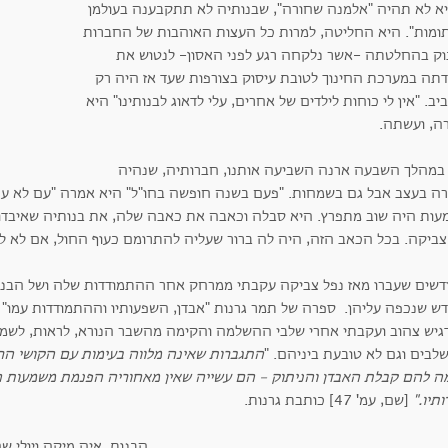
א לא תהיה "אלמנה שחורה", שבנותיה לא תתקבענה בעולמן
תומות". היא החליטה, למרות כל העצות האוהבות של החברות
וק בהחלטתה -אשר נלקחה רגע לפני האסון- לנטוש את
דתה במערכת החינוך לטובת עיסוק בצורפות שעד אז היה רק
ב. "אין לי כוחות לילדים של אחרים, עלי לדאוג לבנותינו" היא
ה, ועשתה.
 במהלך השבעה ארנה השביעה אותנו, חברותיה, שנהיה
רה בעצב אבל גם בשמחות. "פעם בשנה חופשה בחו"ל" היא אמרה "עם לא עם
עות היה שוב מתפרץ. היא סבלה וכאבה את כאבה שלה, את בנותיה שאיבדו 
צביקה. בכל הכאב הזה, היה לה ברור שעליה להתרומם כעוף החול, אם לא למ
דשים שעברו מאז נפל צביקה עקבתי ממרחק אחר ההתמודדות שלה ושל הבנו
ש שנכפה עליהן. ספרה של תמר גרנות "אבדן, השפעותיו וההתמודדות עמו" הי
גיש צהוב ועקבתי אחרי שלבי ההשלמה והקימה מהשבר הנורא, לראות, לשמו
לבים וגם לא טובעת ביניהם. "
התגברות שאינה מלווה בעימות עם הקושי הר
ה להם קבלת האבדן והניתוק - הם עשייה שאין מאחוריה הפנמת משמעות האב
ותיו."
[שם, עמ' 47] כותבת גרנות.