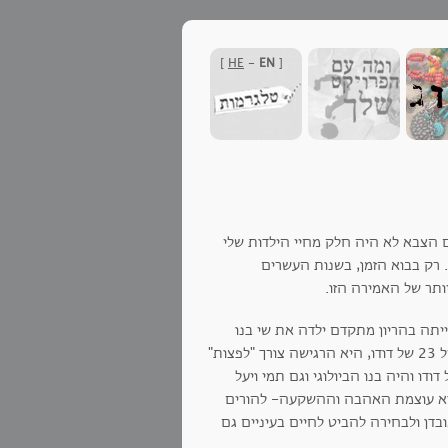
]
HE
-
EN
[
ם הצבא לא היה חלק מחיי הילדות שלי
 רק בבוא הזמן, בשנות העשרים
ותר של האמירה הזו.
יתה בהריון מתקדם ילדה את שי בנו
שהיום הוא אב לשלושה. לאחרונה סיפרה לי רחל שבכל השנים שלאחר מותו בגיל 23 של דודו, היא הרגישה צורך "לפצות"
דו והיה בנו הביולוגי וגם תמי ויעל
מלוא עוצמת האהבה וההשקעה- להורים
דן ולבחירה להביט לחיים בעיניים גם