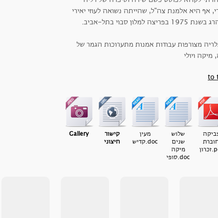
י, אף היא אלמנת צה"ל, שהייתה נשואה לעוזי יאירי
1975 בפריצה למלון סבוי בתל-אביב.
לריה מצורפות עבודות אמנות מתערוכות הגמר של
 מיקה ויולי
to 
ביקה
שלוש
מעין
קישור
Gallery
וברת
שנים
קדיש.doc
חיצוני
ן.pdf
מיקה
סופי.doc