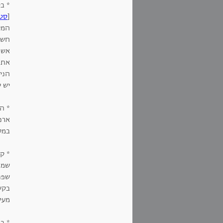
* בי
[
סטו
חשב
אשת
את מ
יש ל
* ה
ארנ
במל
* ק
שמרג
שפת
בקש
מעין
* ב