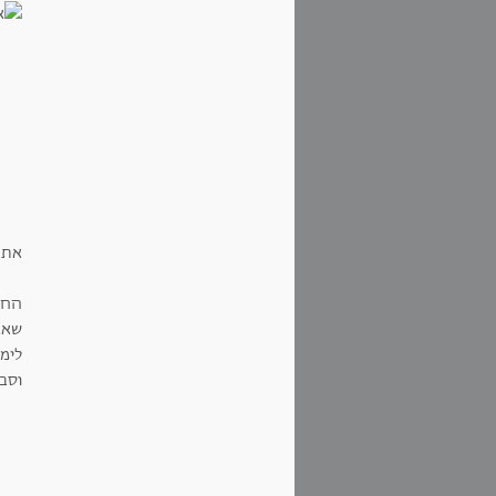
את 
החיי
שאבד
לימד
וסבי