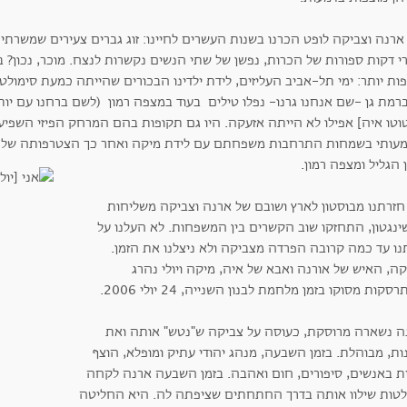
ארנה וצביקה לופט הכרנו בשנות העשרים לחיינו: זוג גברים צעירים שמשרתי
 דקות ספורות של הכרות, נפשן של שתי הנשים נקשרות לנצח. מוכר, נכון? ב
פות יותר: ימי תל-אביב העליזים, לידת ילדינו הבכורים שהייתה כמעת סימו
רמת גן -שם אנחנו גרנו- נפלו טילים בעוד במצפה רמון (לשם ברחנו עם יו
וטו איה] אפילו לא הייתה אזעקה. היו גם תקופות בהם המרחק הפיזי השפיע 
עותי בשמחות התרחבות משפחתם עם לידת מיקה ואחר כך הצטרפותה של יולי
 הגליל ומצפה רמון.
חזרתנו מבוסטון לארץ ושובם של ארנה וצביקה משליחות
שינגטון, התחזקו שוב הקשרים בין המשפחות. לא העלנו על
נו עד כמה קרובה הפרדה מצביקה ולא ניצלנו את הזמן.
ה, האיש של אורנה ואבא של איה, מיקה ויולי נהרג
סקות מסוקו בזמן מלחמת לבנון השנייה, 24 יולי 2006.
ה נשארה מרוסקת, כעוסה על צביקה ש"נטש" אותה ואת
ת, מבוהלת. בזמן השבעה, מנהג יהודי עתיק ומופלא, הוצף
ת באנשים, סיפורים, חום ואהבה. בזמן השבעה ארנה לקחה
טות שילוו אותה בדרך החתחתים שציפתה לה. היא החליטה