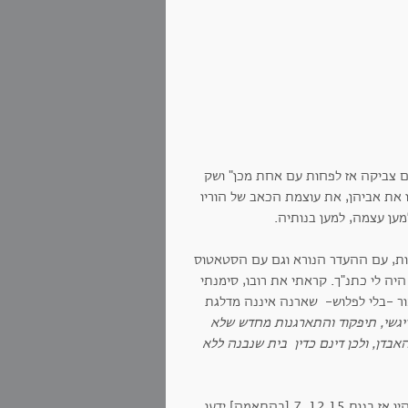
 צביקה אז לפחות עם אחת מכן" ושק
את אביהן, את עוצמת הכאב של הוריו
ען עצמה, למען בנותיה.
ת, עם ההעדר הנורא וגם עם הסטאטוס
ה לי כתנ"ך. קראתי את רובו, סימנתי
ר -בלי לפלוש- שארנה איננה מדלגת
יגשי, תיפקוד והתארגנות מחדש שלא
דן, ולכן דינם כדין בית שנבנה ללא
הבנות, איה מיקה ויולי שהיו אז בנות 12,15, 7 [בהתאמה] ידעו