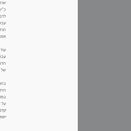
שהי
כ"י
לדב
עבו
תחבי
אמר
עוד
עבו
הדמ
של 
בחו
החד
במד
על ש
קדמ
יסוד