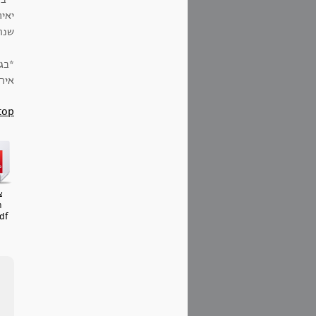
יאיר
שנהרג בשנת 
*בג
איה,
top
צ
ח
זכרו