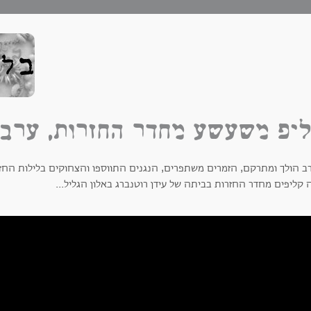
יפ משעשע מחדר החזרות, ערב 
ב הולך ומתרקם, הזמרים משתפרים, הנגנים התווספו והצחוקים בלילות החז
קליפים מחדר החזרות בביתה של עידן רוטנברג באלון הגליל...