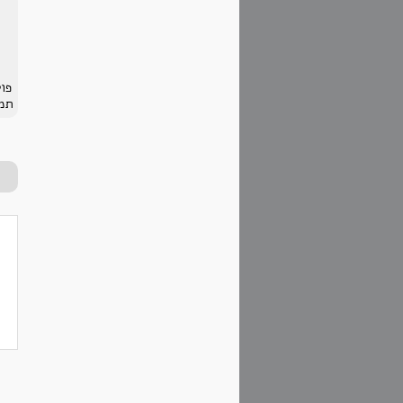
פו
תמו