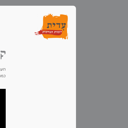
קל
הער
כמה 