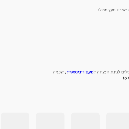
לים לגינת הנצחה ל
נועם רובינשטיין
, שכניה
to 