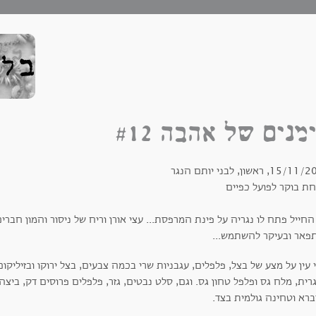
מנים של אהבה #12
15, ראשון, לבני יותם הנגר
חת בוקר לפועל כפיים
החייל פתח לו נגריה על פינת המרפסת... עצי אורן וריח של ניסור והמון חב
פאר ובעיקר להשתמש...
 עין על מצע של בצל, פלפלים, עגבניות שרי בכמה צבעים, בצל ירוקו ובזיליק
רית, מלח גס ופלפל טחון גס. וגם, סלט נבטים, גזר, פלפלים פרוסים דק, בי
ברא וטחינה גולמית בצד.