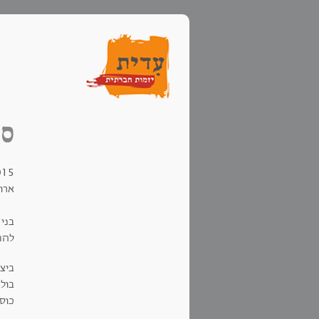
סי
/11/2015
ארו
בני 
להת
ביצי
בולג
כוס