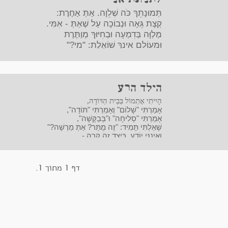
תְּמוּנָתֵךְ כֹּה שְׁלֵוָה. אַתְּ אַחֶרֶת:
קְצָת גֵּאָה וּנְבוֹכָה עַל שֶׁאַתְּ - אִמִּי.
מְלַוָּה בְּדִמְעָה וּבְחִיּוּךְ מְוַתֶּרֶת
וּמֵעוֹלָם אֵינֵךְ שׁוֹאֶלֶת: "מִי?"
הילד הרע
הָיִיתִי אֶתְמוֹל בְּבֵית הַדּוֹדָה,
אָמַרְתִּי "שָׁלוֹם" וְאָמַרְתִּי "תּוֹדָה",
אָמַרְתִּי "סְלִיחָה" וּ"בְּבַקָּשָׁה",
שָׁאַלְתִּי תָּמִיד: "זֶה מֻתָּר? אַתְּ מַרְשָׁה?"
וְאֵינֶנִּי יוֹדֵעַ, כֵּיצַד זֶה קָרָה -
לְפֶתַע נִכְנַס בִּי הַיֶּלֶד הָרַע
וְאָמַרְתִּי: "אַתְּ טִפְּשָׁה!"
דף 1 מתוך 1.