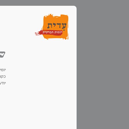
שי
יומ
כקוק
יודע