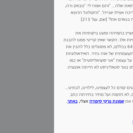
ת שלה... "והם אמרו לי: 'נובאק ורה,
כה אפילו שנייה'. "והקולונל הרופא
אדם את?' [שם, עמ' 213]
יין בתמיהה ומעט ביקותיות את
ות אלו. הקשר שאין קריטי ממנו להבנת
הנפש המניעה את גלגלי העלילה הזו. נדמה לי שאנשים בני דורינו, וגרוסמן בן ה-64 בכללם, לא מסוגלים כלל להבין את
וצמתית של אוה נהיר. האידאולוגיות
על עצמה "אני סוציאליסטית" או כמו
ו בוגד סטאליניסט לא הייתה אופציה.
קודם כל לעצמינו, לילדינו, לבתינו...
רה, לא חתמה ועל מחיר בחירתה כתב
ו את
שמונת פרקי סיפורה
אצלי,
באתר
.