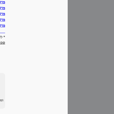
פרק
פרק 
פרק
פרק
פרק
הח
* ל
top
ומ