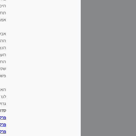
היכו
תחשב
אמר:
אבל
ההת
העו
החבר
שסמ
פשו
האם 
לנו
גרו
סדר
פרק
פרק
פרק