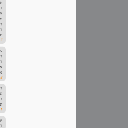
של
ה"
אפ
ממ
הי
חז
ות
27
‏ע
המ
הי
את
מת
48
‏ה
סי
הס
סב
01
‏ק
הס