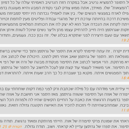
 הסופר להמציא נרטיב אבל במקרה הזה הנרטיב האמיתי עולה על כל דמיון 
המצאות" שלו. מאידך, אתה ממש צודק לגבי נקודת המבט והיא מעוגנת בדמו
ילו לארח במפגשי הנשים שלי. בין אוה לאמילי נכדתה היו יחסי סמביוזה מט
שיכת דרכה בהיותה עורכת דין של מהגרי עבודה ופליטים מעין לוחמת זכויות
תה לקחת את הנכדה אבל הוא לא יצק לה את הכוחות המלאים מהמציאות.נ
קות שגרוסמן היה חייב להרחיק עצמו מהן וליצר נשים שיוכל לטוות איתן את
שאר עם טעם היצירה לפני שתקרא בבלוג שלי. זה נכון ככה. געגועים, ותודות
19:
דית יקרה . זה עתה סיימתי לקרא את הספר של גרוסמן ותוך כדי שיטוט ברש
ופלאה הזו. הספר של גרוסמן שאב אותי חזק לתוכו. היכולת שלו לכתוב את 
א מרתקת. הרי אפשר לכתוב את הסיפור מנקודת מבטה של ורה או של רפי או 
 הסיפור. אני משאיר לעצמי עוד קצת זמן לעכל ולחשוב על הספר של גרוסמ
וך המפגשים איתה. מקנא בך שצברת כל כך הרב שעות איתה. להתראות דנ
18:
יי עידית אני מזדהה עם כל מילה שכתבת ורק לפני כמה דקות שוחחתי עם ב
פורה של אווה ועל הסיפור שטווה גרוסמן. מאז הספר אני חושבת על אווה שהי
פר בדמעות הרגשתי את כאבה על החיים הקשים שהיו לה ולמרות הכל הצ
יבה. שמחהבשהיתה לי הזכות להכיר את האישה הקטנה גדולה הזאת. נאוה
11:
ראתי את שמונת פרקי סיפורה של אוה. הייתי מרותקת ומאוד נרגשת. תודה ג
יפור. את ספרו של גרוסצן עדיין לא קראתי. ושוב. תודה גדולה.
‏דבורה ‏@ 25 May 2019 20:41