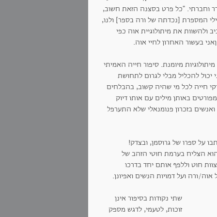
ר וחברתי. "כל פרט בסצנה הזאת חשוב,
ילי המספרת [נכדתה של ורה בספר] ולנו,
ב ולהשוות את מיתולוגיית אוה כפי
אני בעשור האחרון לחיי אוה.
יתולוגיות מיומנת. סיפור חייה האמיתי
י יכול להכליל מבלי לגרום לתחושת
י חייה לכל מי שהיה קשוב, בהבלחים
מפורטים באותן מילים עם אותו דיוק
ואנשים בזכרון פנומנאלי שלא התערפל
ו על ספרו של גרוסמן, ובצדק!
הוא הצליח בערמת חוטי הזהב של
ות חוט וללפף אותם יחד בדרכו
אוה/ורה ועל דמויות הנשים ואפיונן.
שתי נקודות בסיפור אינן
זוכות, לטעמי, לדגש מספק