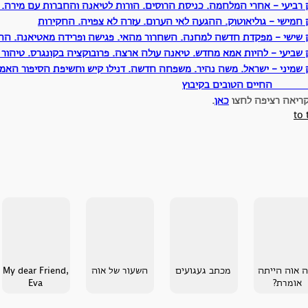
 רביעי - אחרי המלחמה. כניסת הרוסים. הורות לטיאנה והחברות עם מירה. 
חמישי - גוליאוטוק. ההגעה לאי הערום. עזרה לא צפויה. החקירות
 שישי - מפקדת חדשה למחנה. השחרור מהאי. פגישה ופרידה מאטיאנה. הה
 שביעי - להיות אמא מחדש. טיאנה עולה ארצה. פרובוקציה בקונגרס. טיהור
 שמיני - ישראל. משה נהיר. משפחה חדשה. דנילו קיש וחשיפת הסיפור האמיתי
יים הטובים בקיבוץ
קריאה רציפה לחצו
כאן
.
to 
ה אוה הייתה
מכתב געגועים
השעור של אוה
My dear Friend,
אומרת?
Eva