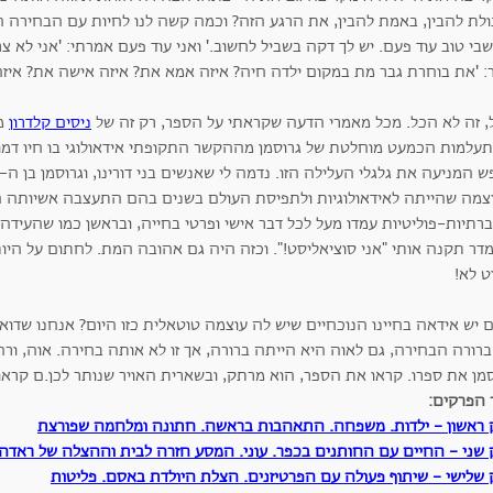
לת להבין, באמת להבין, את הרגע הזה? וכמה קשה לנו לחיות עם הבחירה הזא
י טוב עוד פעם. יש לך דקה בשביל לחשוב.' ואני עוד פעם אמרתי: 'אני לא צרי
 'את בוחרת גבר מת במקום ילדה חיה? איזה אמא את? איזה אישה את? איזה בנ
, זה לא הכל. מכל מאמרי הדעה שקראתי על הספר, רק זה של
ניסים קלדרון
מצ
עלמות הכמעט מוחלטת של גרוסמן מההקשר התקופתי אידאולוגי בו חיו דמוי
צמה שהייתה לאידאולוגיות ולתפיסת העולם בשנים בהם התעצבה אשיותה הע
תיות-פוליטיות עמדו מעל לכל דבר אישי ופרטי בחייה, ובראשן כמו שהעידה 
דר תקנה אותי "אני סוציאליסט!". וכזה היה גם אהובה המת. לחתום על היות
ט לא!
יש אידאה בחיינו הנוכחיים שיש לה עוצמה טוטאלית כזו היום? אנחנו שדואגים 
 ברורה הבחירה, גם לאוה היא הייתה ברורה, אך זו לא אותה בחירה. אוה, ו
סמן את ספרו. קראו את הספר, הוא מרתק, ובשארית האויר שנותר לכן.ם קרא
 הפרקים:
 ראשון - ילדות. משפחה. התאהבות בראשה. חתונה ומלחמה שפורצת
 שני - החיים עם החותנים בכפר. עוני. המסע חזרה לבית וההצלה של ראדה
 שלישי - שיתוף פעולה עם הפרטיזנים. הצלת היולדת באסם. פליטות