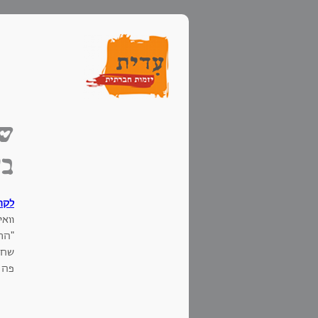
שי
בק
לקרי
וואי
"הר
שחי
פה ס