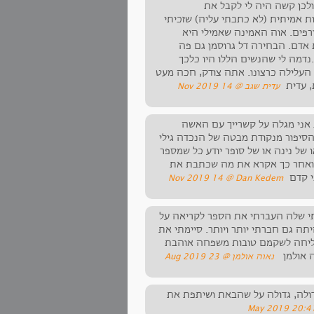
ולכן קשה היה לי לקבל את
ת אמיתית (לא כתבתי עליה) שזכיתי
ורפים. אוה האמינה שאמילי היא
 אדם. הבחירה דל גרוסמן גם פה
דמה לי שהנשים הללו היו כלכך
 העלילה כרצונו. אתה צודק, חכה מעט
, עדית
‏עדית שגב ‏@ 14 Nov 2019
ת אני מגלה על קשרייך עם האשה
הסיפור מנקודת מבטה של הנכדה גילי
של נינה או של סופר יודע כל שמספר
ן ואחר כך אקרא את מה שכתבת את
י קדם
‏Dan Kedem ‏@ 14 Nov 2019
תי שלה העברתי את הספר לקריאה על
תה גם חברתי יותר ויותר. סיימתי את
ליחה לשקמם טובות משפחה אוהבת
 אולמן
‏ נאוה אולמן ‏@ 23 Aug 2019
דולה, גדולה על שהבאת ושיתפת את