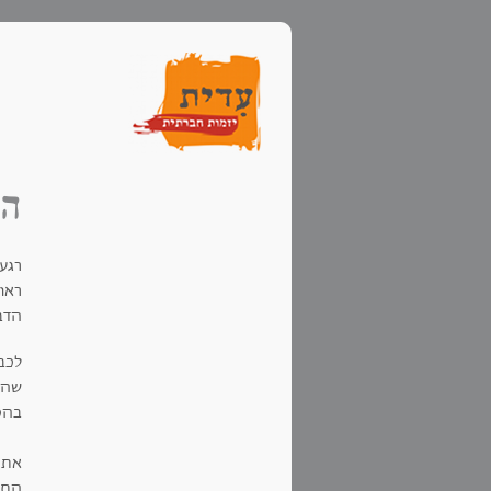
הש
רגע
ראו
הדב
לכב
שהכ
בהכ
התש