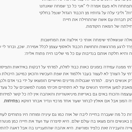
פתחה ולא פעם אמרה לי "אני כל כך שמחה שאנחנו
ת" וליבי עלה על גדותיו מן הכבוד הגדול שנפל בחלקי
וק חברות עם אשה שהתחילה את חייה
ילתה של המאה הקודמת.
לה שנשאלתי שימחה אותי כי אילצה את המחשבות
ד לרגע מהרגשות ותחושת הכבוד ולאסוף עצמן לכלל אמירה. שכן, וברור לי שא
ה והיא חלקה אותם בנדיבות עם כל מי שליבו היה פתוח אליה:
תי ממנה עמידה בזמנים כאות כבוד לזולת, למדתי על דבקות באידאות ותפיס
י על הצורך לא לעצור בעבר וללמוד את שפת העכשיו והכאן כמיטב היכולת וע
ק אנשים רעים. למדתי שגבולות מדינים ואישיים הומצאו על ידי בני אדם ולכן 
אבק למען אחיותי הנשים עוד לא הסתיים וזכיתי ממנה למשובים על כל צעד
וצמה והכוח באים גם באריזות מיניאטוריות והאהבה אין לה כל קשר למידות 
ה המון אבל אם אאלץ לבחור שעור אחד מרכזי ונדיר אבחר דווקא ב
פתיחות
.
ות כל מה שעברה בחייה ליבה של אוה כמו גם עיניה ומוחה היו פתוחים לעול
ן באנשים והם מצאו בה עולם שלם. היא סיפרה עוד ועוד את חייה כמן מנטרה
ייה והעבירה זאת כלפיד ומורשת. היא אהבה שהתעניינו בה אבל דאגה להתענ