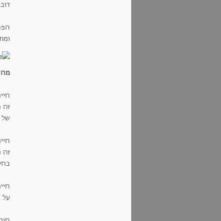
דוב
הפת
ומו
מה 
חיי
זה 
של 
חיי
זה 
בחי
חיי
על 
חום