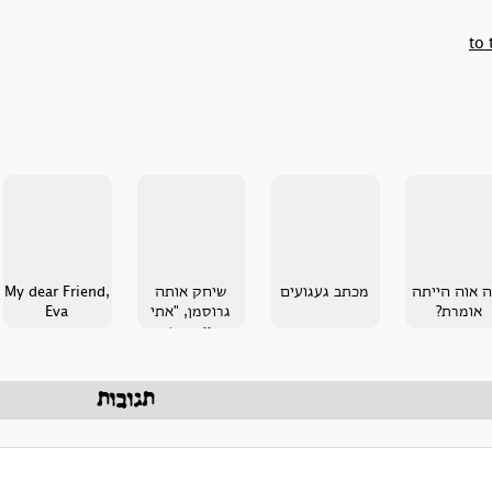
to 
ה אוה הייתה
מכתב געגועים
שיחק אותה
My dear Friend,
אומרת?
גרוסמן, "אתי
Eva
החיים משחק
הרבה" - בקורת
קריאה משוחדת
תגובות