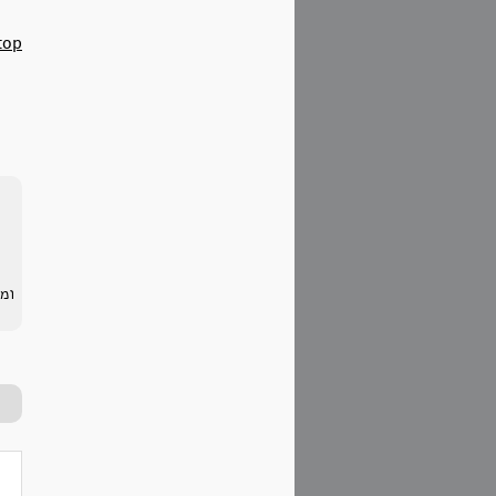
top
ומ