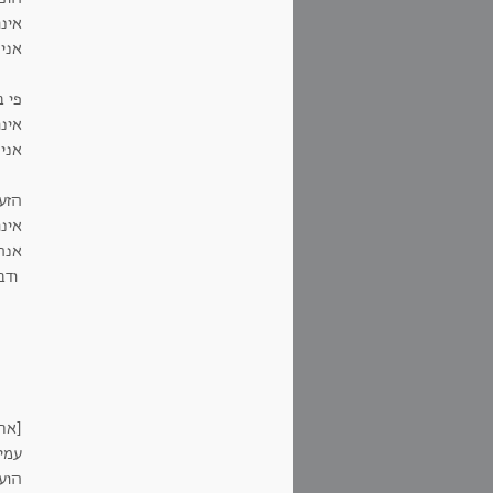
אינ
אני
פי 
אינ
אני
הזע
אינ
אנח
ודב
[את
עמית
הועלה ב