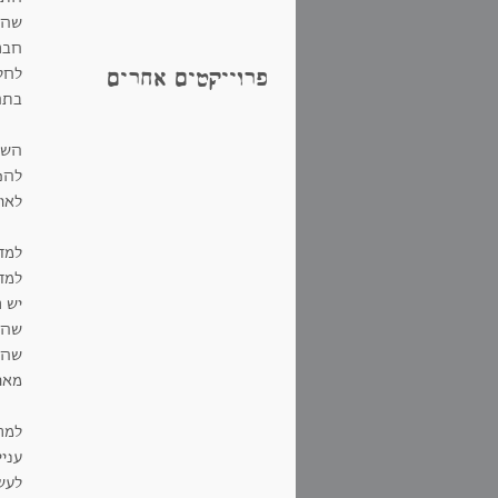
שהת
חברו
לחל
פרוייקטים אחרים
בתח
השא
להפר
לאו
למד
למדת
יש ר
שהמ
שהע
מאו
למר
עניי
לעש