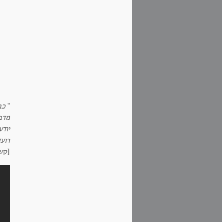
"
כב
מדבר
יודע
רועד
[קשר