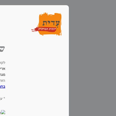
שא
לקט
ארי
מגרי
הזהו
בחמ
* עו