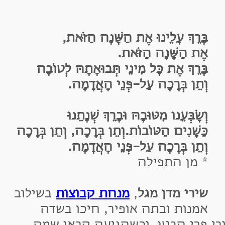
ָּרֵךְ עָלֵינוּ אֶת הַשָּׁנָה הַזֹּאת,
ֶת הַשָּׁנָה הַזֹּאת.
ָּרֵךְ אֶת כָּל מִינֵי תְּבוּאָתָהּ לְטוֹבָה
ְתֵן בְּרָכָה עַל-פְּנֵי הָאֲדָמָה.
שָׂבְּעֵנו מִטּוּבָהּ וּבָרֵךְ שְׁנָתֵנוּ
ַּשָׁנִים הַטּוֹבוֹת.וְתֵן בְּרָכָה, וְתֵן בְּרָכָה
ְתֵן בְּרָכָה עַל-פְּנֵי הָאֲדָמָה.
 מן התפילה
ירי מדן מגל
,
מנחת קבוצות
בשילוב
מנות ובתה אופיר, חיכו בשדה
פרי הבטן, וכשהגיעה קראו שמה