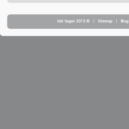
‏
Sitemap
| ‏ © Idit Segev 2013