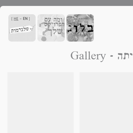
]
HE
-
EN
[
ם הביתה