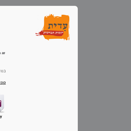
"ע
בנו
top
ry