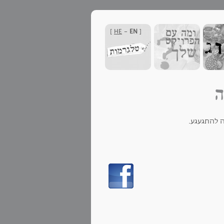
]
HE
-
EN
[
ה
ה להתגעגע.