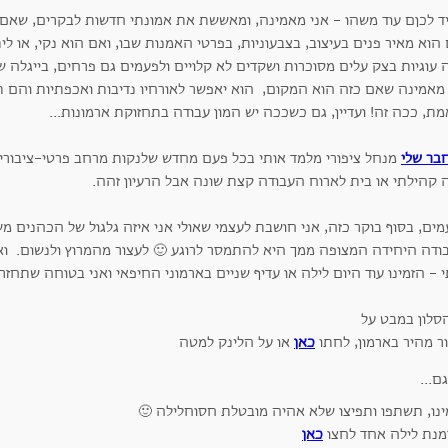
יד לכןם עוד משהו - אני מאמינה, ומאששת את אמונתי חדשות לבקרים, שאם
הוא מאיר פנים בעיצוב, בצבעוניות, בפרטי האמנות שבו, ואם הוא נקי, או ל
 עוגיות בצק עלים מסוכרות ושקדים לא קלויים ולפעמים גם פרחים, בייגלה ש
 מאמינה שאם כזה הוא המקום, הוא יאפשר לאורחיו נדיבות ואכפתיות והם תמ
ת, ככה זה! ועדיין, גם כשככה יש המון עבודה בתחזוקת ארמונות...
חבר שלי
מנחל ציפורי מלמד אותי בכל פעם מחדש שלנקות מרחב פרטי-ציבורי זה
 קהילתי או בית לארוח העבודה קצת שונה אבל הרעיון זהה.
ים, בסוף בוקר כזה, אני חושבת לעצמי שאולי אני איזה גלגול של הכהנים מ
ודה היחידה המצופה ממך היא להתמסר לרוגע 🙂 לעצור מהמרוץ ולנשום. ו
 - הזמינו עוד היום לילה או עדיף שניים בארמוני החיפאי ואני בטוחה שתחזר
ר מהיר בארמון, לחתו
כאן
או על הלינק למטה
ינו, תשתפו ותפיצו שלא אהיה מובטלת חסוחלילה 🙂
מנת לילה אחד לחצו
כאן