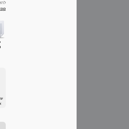
להזמ
top
ק
ח
א