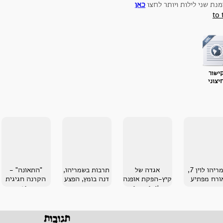
נת שני לילות ויותר לחצו
כאן
to 
ישור
יצוני
שמריהו לוין 7,
אגדה של
תרבות בשמריהו,
"התאונה" -
ורח מפתיע
קיץ-הפקת אופנה
דנה בומץ, הפצע
הקרנה חגיגית
חלומית בבית
בחיפה
בחיפה
תגובות