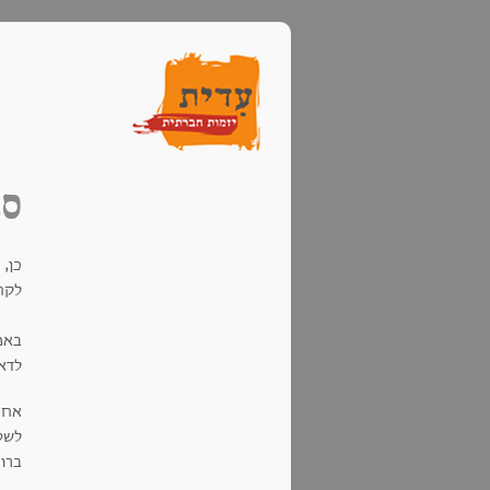
סנ
כן, 
לקח
באמ
לדאו
אחרי
לשט
ברו