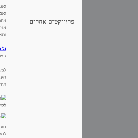
ואג
ואם 
איזה
פרוייקטים אחרים
אני
והאמ
גל 
קפה
לפעמ
העב
אותי
לסיו
תזמ
להז