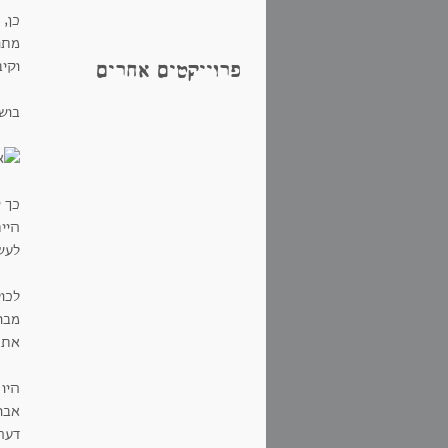
כן, 
מתו
וקי
פרוייקטים אחרים
בושר
כך 
היי
לעש
לכו
מבו
את 
היו
אבו 
דעה