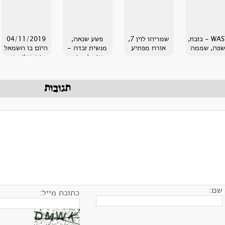
WASTE - בזבוז,
שמריהו לוין 7,
פשע שנאה,
04/11/2019
פה, שממה
אורח מפתיע
מנשית זבדה -
היום בו השמאל
איך למחוק
הישראלי נרצח
כתובות נאצה
מהקיר והלבבות
תגובות
שם:
כתובת מייל: