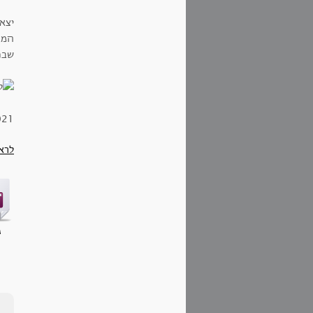
יצא
המב
שבני
021
לרא
ג