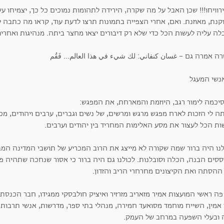
ירוויחו!!! שכן האבל על מה שקרה, הירידה לתהומות נמוכים כל כך, יצמיחו 
קנת, מאוזנת. ואם, אחרי הצפייה בתמונות תרצו לדעת עוד, קראו מה כתבה ל
בלה עליה לעשות הכל כדי שלא רק דיבורים יצאו מחצר ביתה. מנהיגות ואחר
ה אמרה גם - غسان كنفاني: لك شيء في هذا العالم... فَقُم
סיכמה לימור רגב, היוזמת והמארחת, את המפגש:
תה לי הזכות לארח מפגש מרגש ומרשים, של נשים וגברים, ערבים ויהודים, מכ
ות הכל לעצור את מסע האלימות המחריד בין יהודים וערבים.
לנו היה ברור שמה שקורה לא מייצג את הרוב המכריע של תושבי המדינה המב
ססים הבנה, הכלה וסובלנות. לכולנו גם היה ברור כי אסור שנחכה שתהיה
ההסתה ואת הקיצונים מחרחרי הריב והזדון.
 פה ראשי המועצות אמיר מזאריב מזרזיר ואיציק חולבסקי ממגידו, חבר הכנס
אמין, השייח מוחמד מסואעד חמירה, מנהלי בתי ספר, מדרשות, אנשי תרבות ות
 ובעלי השפעה במרחב של העמק.