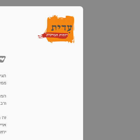
שע
תגיד
ממי
המצ
ורבא
זה 
אוי
יחזר