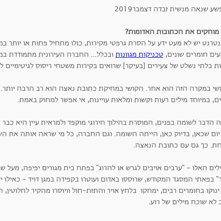
 מוחקים את הכתובות האדומות?
טרנט יש לא מעט ידע על הסרת גרפטי מקירות, כולו מתחיל פחות או יותר במש
עים חומרים שונים,
טכניקות מגוונות
ובכלל... החברה העירונית מתמודדת במ
ת בלתי נשלט של צעירים [בעיקר] שרואים בקירות משטחי ריסוס לגיטימיים לא
שי במקרה הזה הוא אחר. הקושי במחיקת כתובת נאצה הוא רב הרבה יותר.
ם, במיוחד מילים רעות וקשות ומלאות עויינות, אי אפשר למחוק באמת.
ה הדבר לשומה בפנים, המוסרת בהילוך חירוגי מוקפד ולמראית עיין היא כבר
 יום שכאן, בדיוק כאן, הייתה השומה. וגם החברה, כל מי שראה אותה את הש
חת. כך גם עם כתובת הנאצה.
ים האלו - "ערבים אויבים לגרש או להרוג" בפתח בית מגורים יפיפה, מעל ש
" בפאתי המסגד המקודש, שרוססו באדום ועוטרו בקפידה במגן דויד - כאילו 
נוקו בחומרים רבים, ימחקו בלחץ אויר והתזת-חול וויוסרו מהקיר לחלוטין, 
 לא שוכח מילים של רוע.