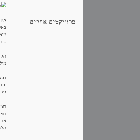
איך
פרוייקטים אחרים
באינ
מוצ
קירו
הקו
מילי
דומ
יום
נוכ
המיל
חזיר
אם י
הלב