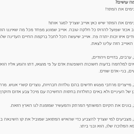
מה עושים?
ימים את המסר!
מים את המסר שיש כאן אוייב שצריך למגר אותו!
ב אכזר שפועל להרוס כל חלקה טובה. אוייב שמונע מפחד מכל מה שאיננו הוא
דים איזו זכות יתרה פה. אוייב שיעשה הכל לחבל ברקמת החיים העדינה שלנו
האוייב הזה עלינו לצאת.
 ערבים, בדויים ויהודים,
ים למלחמה בדעות חשוכות השופטות אדם על פי מוצאו, דתו והגזע אליו הוא 
ם, בני-אדם שווים.
, מייצרים מרחבי מפגש חדשים בהם נולדות חברויות, נוצרים קשרי אנוש. מ
ן של העיניים ולא באים כחולדות בחסות החשיכה עם מיכל צבע אדום ודוקרן.
, בונים את הקיום המשותף המרתק והמעשיר שמזמנת לנו הארץ הזאת.
, מצביעים למי שצריך להצביע כדי שהאיש המסואב שמוביל את קו השינאה בבי
 המלוכה שלו, הוא ובני ביתו.