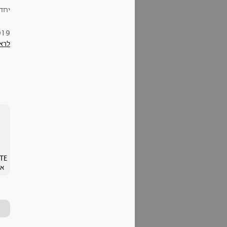
יחד
019
לרא
אש