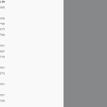
אז 
מפנ
מפני
אויי
ליהו
מול 
יחד,
יוצא
פרטי
יחד
בלב
יחד
יחד
מכסא