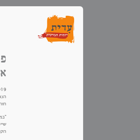
פש
אי
הנא
חורש
"במ
שיי
הקו