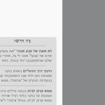
הכל
תרב
אתג
אתי
סתם
מה חדש?
לא אשה של טבע אנוכי
"את פשוט 
אדם של טבע!" אמר לי גל, אחרי ב
שלם שהסתובבנו יחד בנחל, הוא
מנקה ואני מצלמת. "זה חצי נכון"
עניתי לו " אני אישה של אנשים,
חינוך דרך הרגליים
באותו בוקר
וככזאת, אם אתה מוציא אותי לטב
אוגוסט חם ולח שבו הסתובבתי עם
אני, מוציאה ממנו את המיטב" חיי
בנקודות הנקיון של 'מהפח', ממש
תוך שאני מכוונת את הזום הארוך 
קרוב לבית, הצטלבו דרכינו עם רו
מצלמת הקנון שלי.
סנדלר-כהן וחמשת ילדיה המתגור
ממש קרוב לבית
בכמה מילים והר
בעטרת. האיש שלה שמעון כהן יצ
תמונות על בוקר בלתי רגיל שהיה ל
להביא הרכב והילדים סבבו סביבה
ממש קרוב לבית, בנחל ציפורי ו"עין
כדבורים בקרבת כוורת האם שלהם