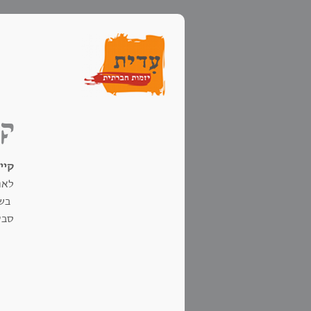
קי
קיי
לאו
בש
סבי
מער
שתי
הצר