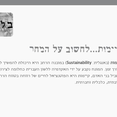
ימות...לחשוב על המחר
מות
(באנגלית:
Sustainability
) במובנה הרחב היא היכולת להמשיך לק
רך זמן. המונח נקבע על ידי האקדמיה ללשון העברית כחלופה לצירו
ביל בני האדם, קיימות היא הפוטנציאל לחיים של רווחה בטווח הרח
בתית, כלכלית וחברתית.
כות אקולוגיות וסביבות בריאות מספקות סחורות ושירותים חיוניים ל
 דרכים עיקריות לצמצם את הפגיעה שפוגעים בני האדם במערכות הא
יכה של האנושות. ההשלכות החברתיות והאקולוגיות של הפעילות הכ