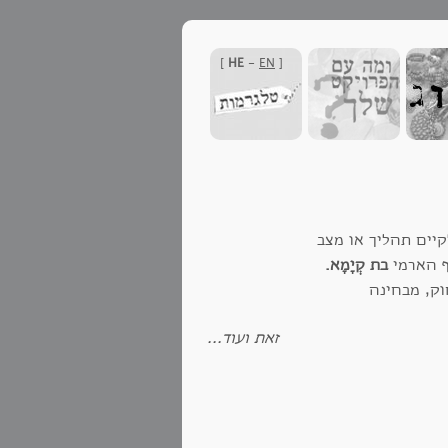
]
HE
-
EN
[
יים תהליך או מצב
ף הארמי
בת קְיָמָא.
וק, מבחינה
זאת ועוד...
בני האדם וליצורים חיים אחרים. יש
קולוגיות ולשפר את השירותים
שהם מקבלים מהן. הראשונה היא ניהול סביבתי (environmental management). השנייה היא ניהול
לכלית יוצרות נקודות השקה בין