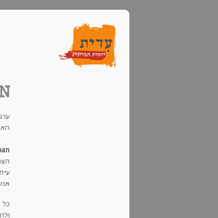
N
ערב 
האנ
man
הצר
אנש
כל ה
ולהפ