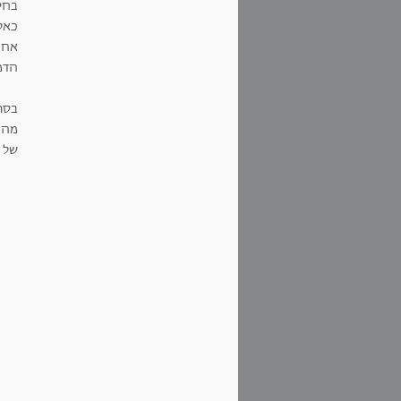
בחיי
כאלו
אחר
הדמו
בסו
מהפ
של ח