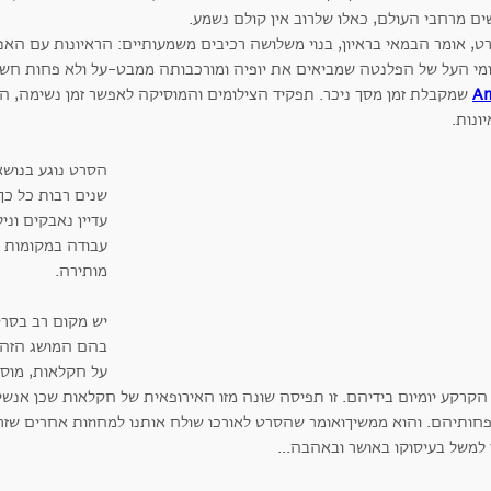
ים מרחבי העולם, כאלו שלרוב אין קולם נשמע.
ט, אומר הבמאי בראיון, בנוי משלושה רכיבים משמעותיים: הראיונות עם הא
ומי העל של הפלנטה שמביאים את יופיה ומורכבותה ממבט-על ולא פחות חש
A
שמקבלת זמן מסך ניכר. תפקיד הצילומים והמוסיקה לאפשר זמן נשימה, ה
ונות.
הסרט נוגע בנושא
שנים רבות כל כך
עדיין נאבקים ונ
עבודה במקומות 
מותירה.
יש מקום רב בסרט
בהם המושג הזה ל
על חקלאות, מוסי
קרקע יומיום בידיהם. זו תפיסה שונה מזו האירופאית של חקלאות שכן אנשים
ותיהם. והוא ממשיךואומר שהסרט לאורכו שולח אותנו למחוזות אחרים שזרים 
 למשל בעיסוקו באושר ובאהבה...