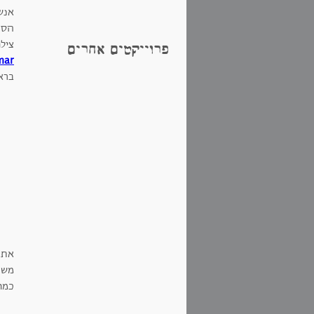
אנש
הסר
ציל
פרוייקטים אחרים
mar
בראי
את ה
משפח
כמו