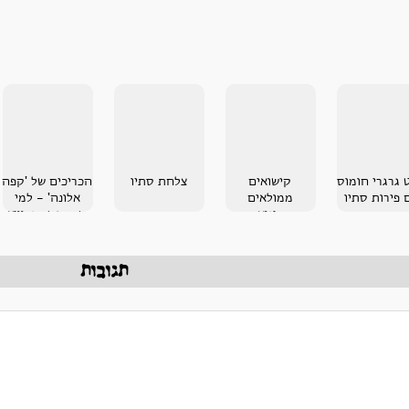
 גרגרי חומוס
קישואים
צלחת סתיו
הכריכים של 'קפה
 פירות סתיו
ממולאים
אלונה' - למי
בקינואה
שמחפש סנדוויץ
מנצח!
תגובות