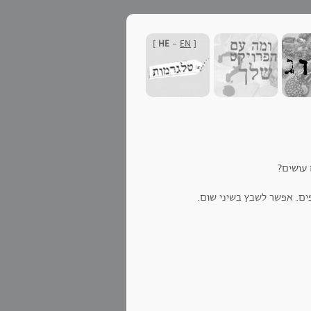
]
HE
-
EN
[
 עושים?
ים. אפשר לשבץ בשיני שום.