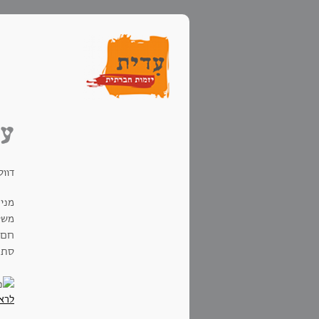
עג
דוו
מניח
משקי
חם 
סתם
לרא