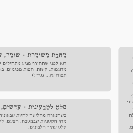
מחבת משומרת - שומר, עגב
רגע לפני שהחורף מגיע מתחילים ל
מדוגמות. קשות, חפות מפגמים, בע
ר
תפוח עץ... נגיד :)
ות
ח",
עלי
בה
לי תרד שטופים2-3 שיני
.
סלט לטבעונית - עדשים, ק
ה
ה
כשהנערה מחליטה להיות טבעונית
 עד
מדף הקטניות שבמטבח. הפעם, לל
וזה
ם,
סלט עתיר חלבונים.