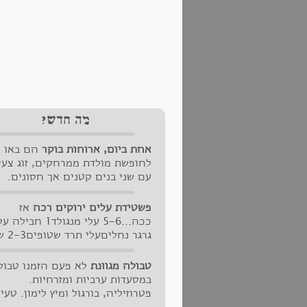
מה חדש?
אחת ביום, ארוחות בוקר
הם באו
לחופשת מולדת ממרחקים, זוג צעי
עם שני בנים קטנים אך חסונים.
נכנסו לגור ביחידה למטה כדי להי
קרובים להורים וחברי ילדות. שאלו
פשטידת עלים ירוקים רכה
אז
אם ניתן להוסיף ארוחות בוקר. "בט
ככה...5-6 עלי מנגולד1 חבילה 
עניתי ברוגע, נסמכת על הרבה הר
גרגר נחליםע
"ארוחות חינם" לחברים ומשפחה..
שום קצוצותחופן נדיב של פטרוזלי
ועל הביקורת המרשימה שקיבלתי
קצוצהוחופן קטן של שמירוגם...
טבולה מגוונת
לא פעם הזמנו טבול
בפעם הראשונה והיחידה שהגשתי
במסעדות ערביות ומזרחיות.
כה ארוחת בוקר ביחידת המגורים, 
פטרוזיליה, בורגול ומיץ לימון. טעי
מה שכתב Rob, הראשון שהעז