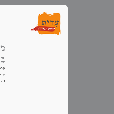
מת
בר
ערב
שנש
חג 