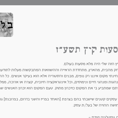
עות קיץ תשע"ז
ץ הזה שלי היה מלא מסעות בעולם.
ק מהבית, מהארץ, מתחדדת הראייה וההשוואות המתבקשות מעלות לתודעה סו
ינתי מקום איננו רק נופים, מבנים והסטוריה אלא הוא בעיקר אנשים. כל 
גות ומנהגי חיים ונימוסים, וכל אינטראקציה חיובית, קצרה או ארוכה, ממל
תם שמתביע בי את המקום כזיכרון מתוק. טעם המקום הוא זכרון האנשים שפ
עסקים קטנים שישבתי בהם בצרפת [האחד בפריז והשני בדרום, בפרובנס] גרמו
ושה ההויה של בעל/ת עסק.
 נוסטלגיה קודם -