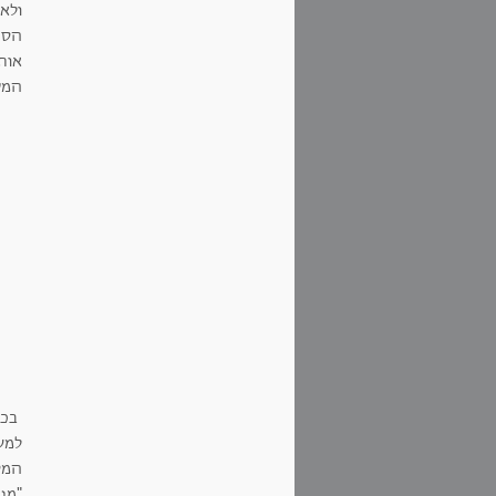
ולא 
הספ
אות
המע
בכמ
למש
המק
"מנ