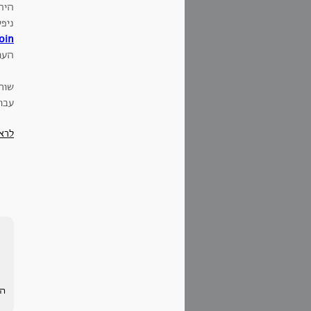
היה
ניפל
oin
העו
שור
עבוד
לרא
הע