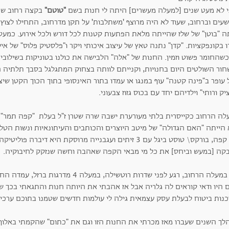
י לא מעט שנים [למעלה מעשרים] היתה לי חנות בשם
"טוטם"
בקצה רחוב שנק
עים וברחוב, שעוד לא היה מרוצף 'משתלבות' על תקן מדרחוב, התחילו לצוץ 
 "בוטן" של שלז שהייתה מלאת הפתעות קטנות לכל דורש ולכל אירוע. כמעט מ
ו בקונפקציות. "קדן" נתנה טאץ של עיצוב איכותי ויקר ו"פלסטיק פלוס" של איל
כשהחומר פשוט וזמין. החנות של "אלה" הלבישה את כולנו בטוניקות בשילובי
חור השולטים היום בחנויות, וקנייתם לוותה בצחוק המתגלגל בסבך תלתיה ה
עופר ב"פינה קטנה" עוף במנגו או עמדו בתור האינסופי בתוך הכוך הקטן שיצ
יק ורותי" וילדיהם יחד עם בכוס גזוז צבעוני.
לה הרחוב כקייסרית בלתי מעורערת ישבה שרה שטרן ז"ל בעלת "קפה תמר" 
 הייתה "האם הגדולה" של מיטב היוצרים והכותבים והעיתונאיות ונשות הטלוי
ובין קפה, בורקס\ טוסט ביגל עם 3 זיתים ועגבנייה מרוסקת היא 
בקה [במעש וביחס] את כל מי מבאי הקפה שאהבה וחשה שנזקק לחיבוקיה.
עלה הרחוב, רגע לפני שדרות רוטשילה, במעלה 4 מדרגות ברזל, עמדה החנות הקטנטונת שלי. "טוטם".
ם היו ודאי קוראים לה גלריה אבל אז אהבתי את היותה חנות והתגאתי בכך 
כנות ביטוח לבעלת עסק עצמאית גילה לי עולמות חדשים שטמנו בתוכם ערכי
לך השנים שעברו מאז מכרתי את החנות הזו וגם את "כתום" שהקמתי באלון 