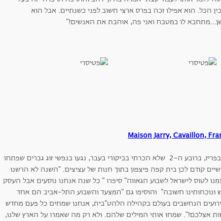
ן הכל. הוא אפילו זכה בפרס ארצי חשוב לפני כשנתיים. אבל הוא
שן...מתחבא לו במטבח ואני פה, אוהבת את האנשים!"
Maison Jarry, Cavaillon, Fra
גם בפריז, ברובע ה-2 שלא הכרתי בביקורי בעבר, נגעו בנפשי זוג גברים שפתחו
שיים קודם לכן בית קפה פיצפון בתוך חנות של עציצים. "השנה לא הרשנו
מנו לטוס לישראל לשבוע הגאווה" סיפרו " כל שנה אנחנו נוסעים אבל העסק
 ונוכחותינו חשובה" והוסיפו גם "המצעד והשבוע התל-אביב הם אחד
רועים הנחשבים בעולם בקהילה הלהט"בית, אנחנו שמחים כל פעם מחדש
ות אצלכם!". שמחו אותי המילים שלהם. ולא רק מה שאמרו על הארץ שלנו,