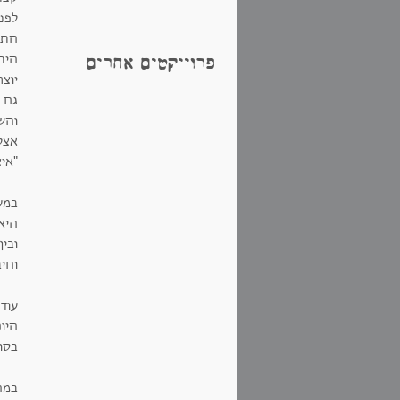
לפנ
התש
היתה
פרוייקטים אחרים
יוצר
גם 
והש
אצל 
"איצ
במע
היא
וחי
עוד במ
היו
בסו
במה