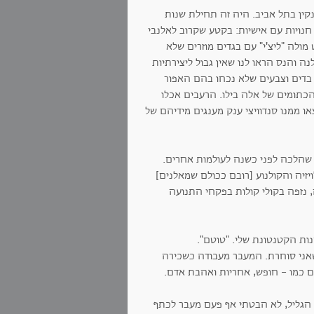
ין בתל אביב. היה זה תחילת שנות
חנויות עם אישיות: בקטע שקרוב לאלנבי
ולה "ליצ'י" עם בגדים מוזרים שלא
נה והנס הראו לנו שאין גבול ליצירתיות
 בדים וצבעים שלא נכחו בהם האפור
כתומים של אלה בילו. הרעבים אכלו
או ממנו סנדוויצי ענק מענגים מידיהם של
שהלכה לפני כשנה לעולמות אחרים.
זיה והקולנוע [רובם ככולם שמאלנים]
דיברה פוליטיקה, נזפה בקולי קולות בפקחי התנועה
שאני סוחרת. המעבר מעבודה כשכירה
ם כמו - חופש, אחריות ואהבת אדם.
הגליל, לא הבטתי אף פעם מעבר לכתף