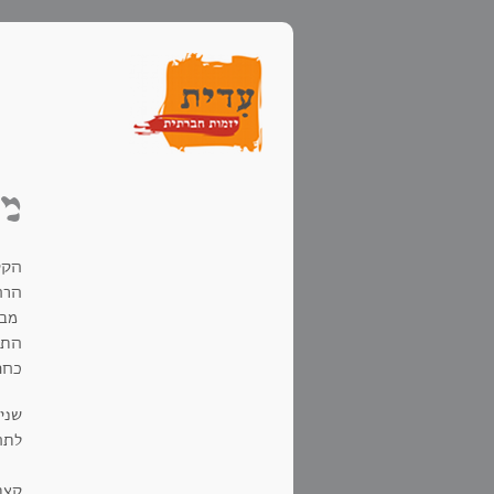
מס
הקי
הרח
מבח
התנה
כחו
שני 
לתח
קצת