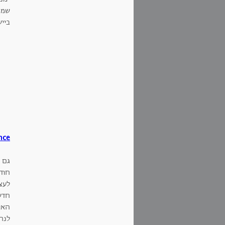
שמכי
ביי
nce
חוד
לעצ
חדש
האי
לנח