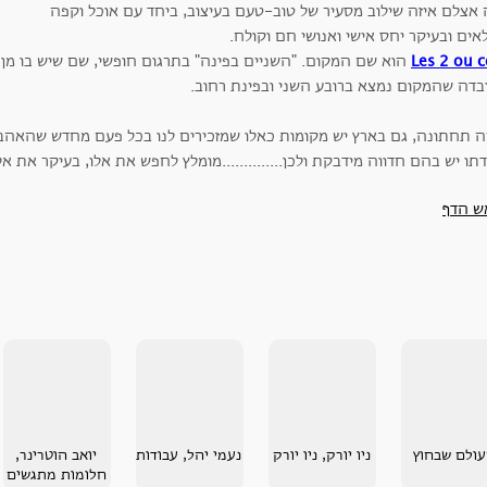
 אצלם איזה שילוב מסעיר של טוב-טעם בעיצוב, ביחד עם אוכל וקפה
אים ובעיקר יחס אישי ואנושי חם וקולח.
Les 2 ou c
הוא שם המקום. "השניים בפינה" בתרגום חופשי, שם שיש בו מן 
בדה שהמקום נמצא ברובע השני ובפינת רחוב.
ה תחתונה, גם בארץ יש מקומות כאלו שמזכירים לנו בכל פעם מחדש שהאהבה
תו יש בהם חדווה מידבקת ולכן..............מומלץ לחפש את אלו, בעיקר את אל
ש הדף
ולם שבחוץ
ניו יורק, ניו יורק
נעמי יהל, עבודות
יואב הוטרינר,
חלומות מתגשים