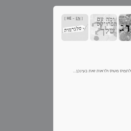
]
HE
-
EN
[
פוס מטוס ולראות זאת בעינכן...