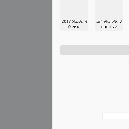
עראיס בעין יהב,
איסטנבול 2017,
טעיםםםם
הביאנלה
לאמנות-וסיפור
של התאהבות