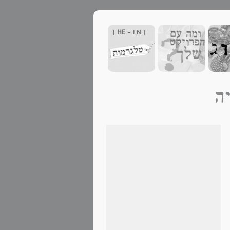
]
HE
-
EN
[
ה