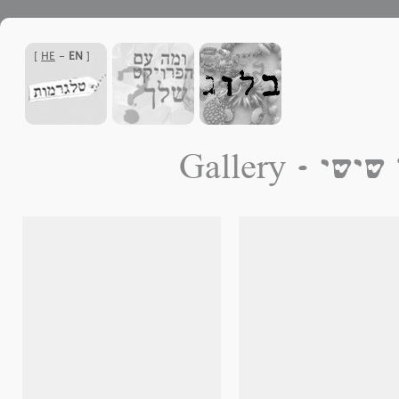
]
HE
-
EN
[
ם, נר שישי