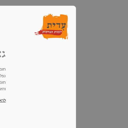
גא
חומ
נפלא
חומר
והזמ
לרא