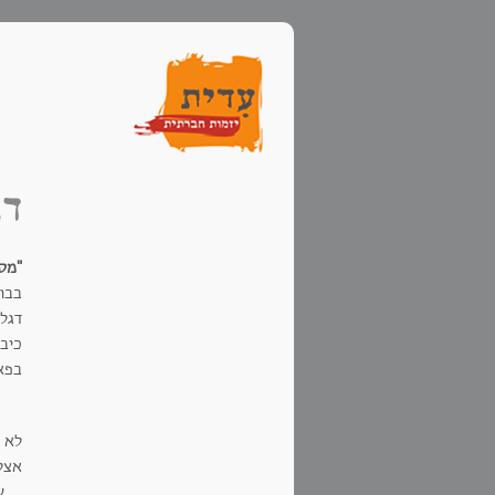
דג
"מסר
בבו
דגל
כיבו
בפא
לא 
אצלכ
...