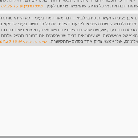
י יקירה, כל הכבוד לחברה' מחנתון. תעשי שירות לכולנו אם תצליחי לתת לתמ
תות חברתיות או כל מדיה, שתאפשר פרסום לענין.
‏מיכל גורביץ ‏@ 15 Oct 2015 07:29
ם אכן נציגי התקשורת סירבו לבוא - דבר מאד חמור בעיני - לא הייתי מוותר
מרים ולדרוש שישדרו/שיביאו לידיעת הציבור. זה כל כך חשוב בעיני שדווקא 
מרכזה רוח רעה, שעושה שפטים בציבוריות הישראלית, תימצא בשיח גם רוח 
צוץ של אופטימיות. יש עיתונאים רבים שמפרסמים את כתובת המייל שלהם. ה
ילומים, אולי יימצא צדיק אחד בסדום-התקשורת.
‏נאוה ה. שושני ‏@ 15 Oct 2015 07:20