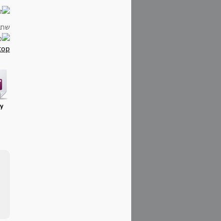
שתי
top
ry