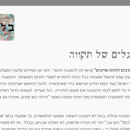
לים של תקווה
בים להיות אוייבים"
קראו לה להפגנה היום*. יותר מן המילים קלטה המצ
עת עמק יזרעאל שמנסה בכל כוחה להמריא לשמיי הקיום המשותף. ההפגנה הזו 
י ישראל ועוד המון דגלים שנישאו בידי משתתפיה. הדגל הראשון שצילמתי היה
י כדי לסמן לבאי ההפגנה את מקום החנייה...דגל מגוייס. לעומתו הדגל האחר
תי המסעדה המקומית מזה ימים ימימה כאומר "הייתי כאן קודם, ואהיה גם אח
הפגנה גדולה, בטח לא הפגנה רועשת. אמצעי התקשורת, כך שמעתי בחצי אוזן
ם?" הם ענו " הרי לא תהיה אלימות, לא יושלכו אבנים, ובכלל...זה לא מספיק 
 שאלות שעלו בי - האם הייתה ההפגנה נראית אחרת עם היו ניידות תקשור