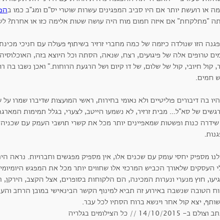
ה או רועשת יותר אם היו סביב המפגינים עשרות שוטרי יס"ם ומג"ב כמו ב
הפג
תה "מתלקחת" אם איזה חמום מוח היה עושה שטות אלימה כזו או אחרת? לש
גנה הזו שנולדה כיזמה של כמה מחברי זרזיר בשיתוף פעולה עם חניכי מכינת
מים טרופים אלה של פיגועים, רצח, שנאה, הסתה וכל היוצא בזה, האוכלוסי
 קול חיובי, קול של שלום, של דו קיום ושל הרגעת הרוחות." ואכן נשבו בה ר
ש חמים.
יו בה דיבורים פוליטיים ולא נאומי בחירות, ראשי המועצות שדיברו שמרו על 
גשים של סא"ל... מבית זרזיר, לא נשמעו הייטב, לצערי, בגלל תמימות המאר
 שידרה כנות ופשטות שמאפיינים יותר מכל את קשרי תושבי העמק עם שכניה
גנות.
לנו מספיק יחסי עומק עם שכנים אלו, אין מספיק מפגשים וחברויות. נראה ה
י העסקים שלאורך הכביש המרכזי אלו שחווים יותר מכל את המפגש היומיומי 
עו, חוץ מנערי ונערות המכינה, הם הלקוחות בסופרים, אצל הקצב, הירקן, ה
וח הטובה שנשבה באירוע זה תביא למינוף הקשר הבינאישי במובן הרחב והעמו
ותף, יצא קול אחר וינשא ברוח הסתיו לכל עבר.
ם ב- 14/10/2015 // כל הצילומים בגלריה