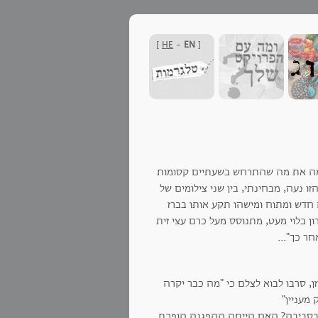
]
HE
-
EN
[
למה את מה שהתרחש בשעתיים קסומות
נעה, מבחינתי, בין שני צילומים של
 חדש ומתוח ומישהו תקע אותו בברז
ון בלוי מעט, מתנוסס מעל כרם עצי זית
ר כך"...
, סרבו לבוא לצלם כי "מה כבר יקרה
מעניין"
ת בסביבה? האם הייתה ההפגנה הופכת