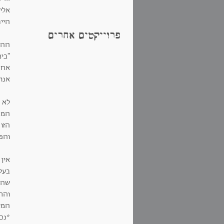
אלימ
היי
פרוייקטים אחרים
ההפ
"בי
אחר,
אנו
לא ה
המר
הזו
והפ
אין 
בעל
שהגי
והר
המש
*נכתב וצול