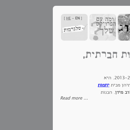
]
HE
-
EN
[
ות חברתית,
המכינה הקדם צבאית החלה פעילותה במגדל העמק בשנת תשע"ד 2013-2014. היא
יוזמות
רב מידן
. הבנות
‪Read more ...‬
וחד ונראה כי שנה
ר ותסלול להן דרך רחבה ורבת