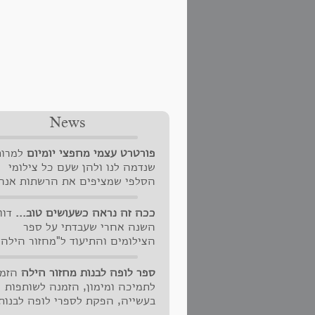
News
פורטרט עצמי מחפצי יומיום
למרות
שנדמה לנו ולהן שעם כל צילומי
הסלפי שמציפים את הרשתות אנחנ
מתועדות לחלוטין, האמת היא
שהאדם שאנו רואות פחות מכל בח
ככה זה נראה כשעושים טוב...
דוו
היומיום היא כמובן את עצמינו.
השנה אחרי שעבדתי על ספר
הסלפי הוא תמיד [!!!] מסכה כזו א
הצילומים והתיעוד ל"מחזור הילה"
אחרת. את פנינו החפות ממסכות 
בזמן, השנה כשהכל היה מוכן
שכל מי שסביבנו רואה כל הזמן -
ומאורגן... דווקא השנה נתקעה
ספר לופה לבנות מחזור הילה
הזמנ
ניפגוש רק בבוקר עם ציחצוח השני
ההפקה והרגעים האחרונים היו
לתמיכה ומימון, הזמנה לשותפות
בערב לפני השינה ולפעמים במעלי
מלחיציםםםםם. לא אלאה אתכן/
בעשייה, הפקת לספרי לופה לבנות
או חלון ראוה מזדמן. יש משהו מא
אך בסופו של עניין, עמדתי בפתח ב