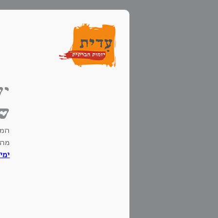
יש
של
מהו
ימי
המג
של 
אפש