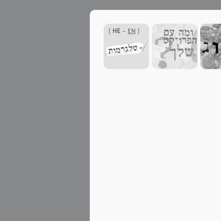
]
HE
-
EN
[