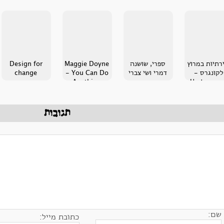
ירתיות במרוץ
ספרי, שושנה
Maggie Doyne
Design for
לקונגרס -
דמרי ושי צברי
- You Can Do
change
Anything
Undercove
Valerie Pla
תגובות
שם:
כתובת מייל: