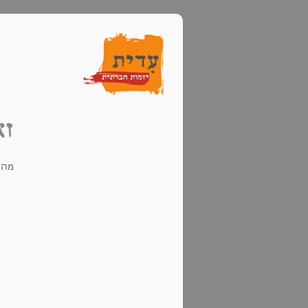
זא
מה 