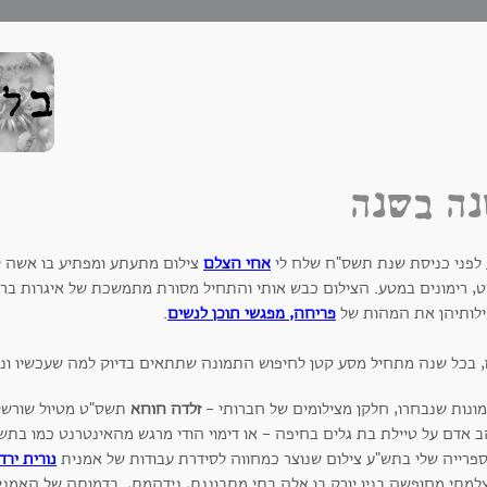
ה בשנה
 לפני כניסת שנת תשס"ח שלח לי
אחי הצלם
צילום מתעתע ומפתיע בו אשה י
ט, רימונים במטע. הצילום כבש אותי והתחיל מסורת מתמשכת של איגרות בר
ילותיהן את המהות של
פריחה, מפגשי תוכן לנשים
.
, בכל שנה מתחיל מסע קטן לחיפוש התמונה שתתאים בדיוק למה שעכשיו ונכון
ונות שנבחרו, חלקן מצילומים של חברותי -
זלדה חוחא
תשס"ט מטיול שורשי
ב אדם על טיילת בת גלים בחיפה - או דימוי הודי מרגש מהאינטרנט כמו בת
פרייה שלי בתש"ע צילום שנוצר כמחווה לסידרת עבודות של אמנית
נורית ירדן
למתי מחופשה בניו יורק בו אלה בתי מתבוננת, נידהמת, בדמותה של האמני