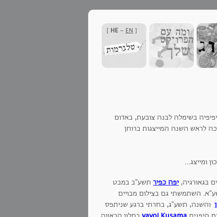
]
HE
-
EN
[
פיפיה בשימלה לבנה צובעת, באדום
כה לראש השנה המייצגות ברוחן
 ומייצג...
ם בגאורגיה,
יפה כפיר
תשע"ב במבט
שע"א. השתמשתי גם בצילום מבויים
והשנה, תשע"ג, בחרתי ברגע שניתפס
ת היפנית
yayoi Kusama
בחלון הראווה