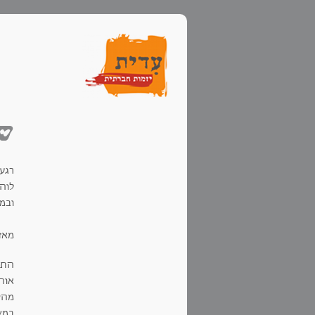
שנ
רגע
לוה
ובמ
מאז
התמ
אוה
מהס
במצ