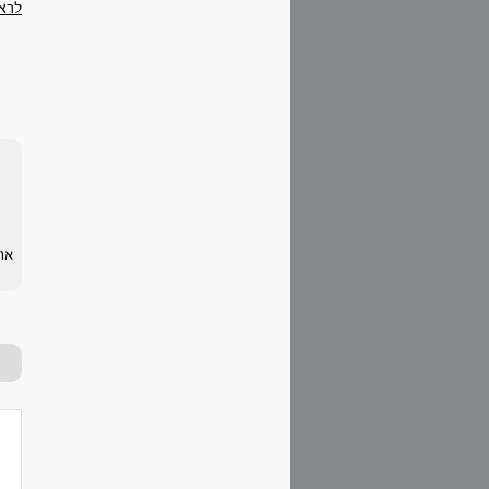
לרא
או