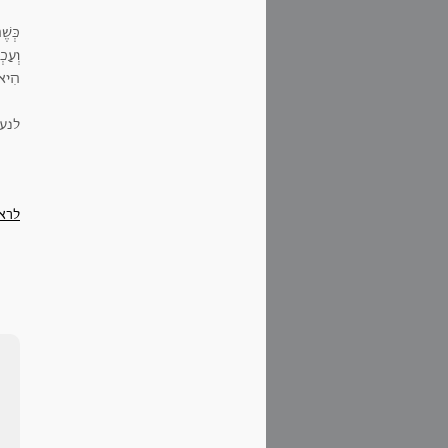
כְּשׁ
וְעַכְ
הִיא 
לנעמי, 0
לרא