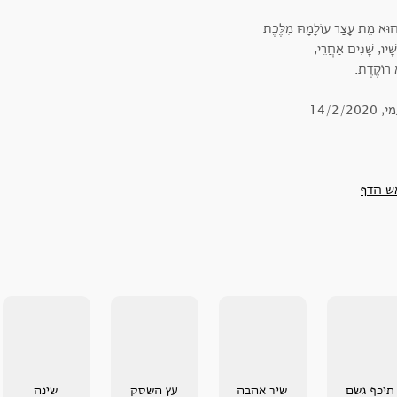
ֶהוּא מֵת עָצַר עוֹלָמָהּ מִלֶּכֶת
שָׁיו, שָׁנִים אַחֲרֵי,
רוֹקֶדֶת.
14/2/202
ש הדף
תיכף גשם
שיר אהבה
עץ השסק
שינה