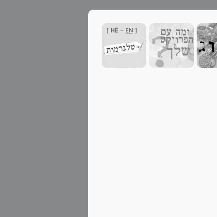
]
HE
-
EN
[