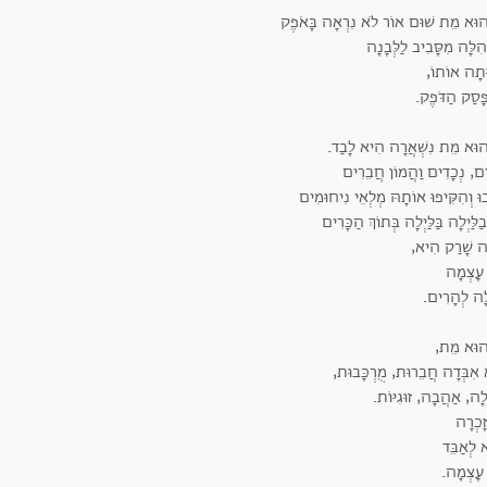
ֶהוּא מֵת שׁוּם אוֹר לֹא נִרְאָה בָּאֹפֶק
ִלָּה מִסָּבִיב לַלְּבָנָה
וְּתָה אוֹתוֹ,
ֶפָּסַק הַדֹּפֶק.
ֶהוּא מֵת נִשְׁאֲרָה הִיא לָבַד.
ִים, נְכָדִים וַהֲמוֹן חֲבֵרִים
וּ וְהִקִּיפוּ אוֹתָהּ מְלְאֵי נִיחוּמִים
ַלַּיְלָה בַּלַּיְלָה בְּתוֹךְ הַכָּרִים
ָה שָׁרַק הִיא,
עָצְמָה
לָה לְהָרִים.
ֶהוּא מֵת,
אִבְּדָה חֲבֵרוּת, מֻרְכָּבוּת,
ָה, אַהֲבָה, זוּגִיּוֹת.
זָכְרָה
א לְאַבֵּד
עָצְמָה.