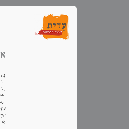
אב
כְּשׁ
כָּל 
כָּל 
הַלֵּ
דְּמָ
עֵינֶי
קִמְט
אֶת פ