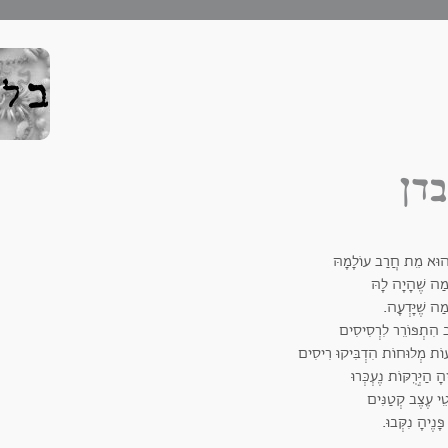
דן
ֶהוּא מֵת חֲרַב עוֹלָמָהּ
מַה שֶׁהָיָה לָהּ
מַה שֶׁיָּדְעָה.
ב הִתְפּוֹרֵר לִרְסִיסִים
עוֹת מְלוּחוֹת הִדְבִּיקוּ רִיסִים
הָ הַיְּרֻקּוֹת נֶעְכְּרוּ
ֵי עֶצֶב קְטַנִּים
ָּנֶיהָ נִקְּבוּ.