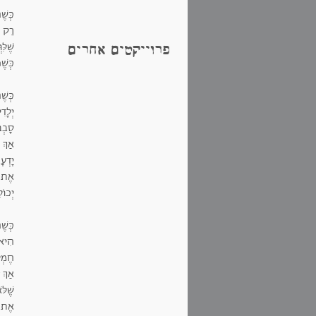
כְּשׁ
רַק ה
שֶׁלִּ
פרוייקטים אחרים
כְּשׁ
כְּשׁ
יְלָד
סָבְב
אַךְ ב
יָדְע
אֶת 
יְכוֹ
כְּשׁ
הִיא 
חֶמְל
אַךְ 
שֶׁלֹּ
אֶת 